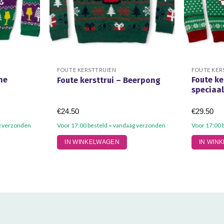
FOUTE KERSTTRUIEN
FOUTE KER
ine
Foute ke
Foute kersttrui – Beerpong
speciaa
€
24.50
€
29.50
g verzonden
Voor 17:00 besteld = vandaag verzonden
Voor 17:00 
Dit
Dit
IN WINKELWAGEN
IN WIN
product
product
heeft
heeft
meerdere
meerdere
variaties.
variaties.
Deze
Deze
optie
optie
kan
kan