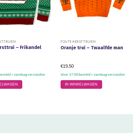
STTRUIEN
FOUTE KERSTTRUIEN
rsttrui – Frikandel
Oranje trui – Twaalfde man
l
€
19.50
besteld = vandaag verzonden
Voor 17:00 besteld = vandaag verzonden
Dit
KELWAGEN
IN WINKELWAGEN
product
heeft
meerdere
variaties.
Deze
optie
kan