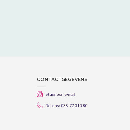
gekozen
worden
op
de
gina
productpagina
CONTACTGEGEVENS
Stuur een e-mail
Bel ons: 085-77 310 80