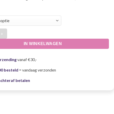
rui - Twaalfde man aantal
IN WINKELWAGEN
erzending
vanaf €30,-
00 besteld
= vandaag verzonden
achteraf betalen