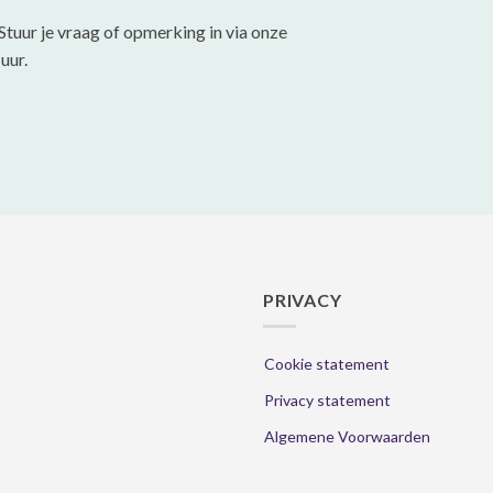
gekozen
gekozen
Stuur je vraag of opmerking in via onze
worden
worden
uur.
op
op
de
de
productpagina
productpa
PRIVACY
Cookie statement
Privacy statement
Algemene Voorwaarden