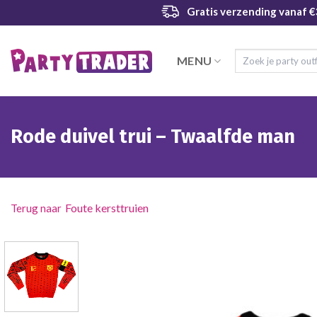
Ga
Gratis verzending
vanaf €
naar
inhoud
Zoeken
MENU
naar:
Rode duivel trui – Twaalfde man
Foute kersttruien