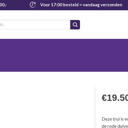
30,-
Voor 17:00 besteld
= vandaag verzonden
€
19.5
Deze trui is 
de rode duivel