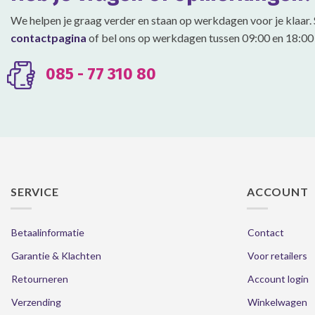
gekozen
gekozen
We helpen je graag verder en staan op werkdagen voor je klaar. 
worden
worden
contactpagina
of bel ons op werkdagen tussen 09:00 en 18:00 
op
op
de
de
productpagina
productpagina
085 - 77 310 80
SERVICE
ACCOUNT
Betaalinformatie
Contact
Garantie & Klachten
Voor retailers
Retourneren
Account login
Verzending
Winkelwagen