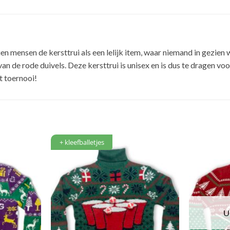
n mensen de kersttrui als een lelijk item, waar niemand in gezien w
an de rode duivels. Deze kersttrui is unisex en is dus te dragen vo
t toernooi!
+ kleefballetjes
U