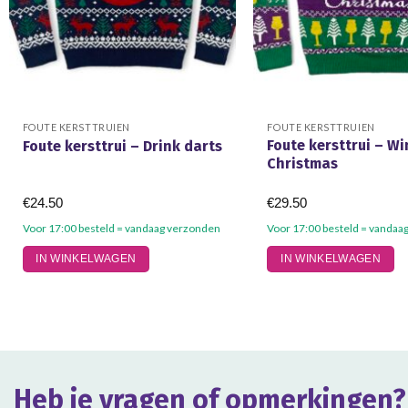
FOUTE KERSTTRUIEN
FOUTE KERSTTRUIEN
Foute kersttrui – W
Foute kersttrui – Drink darts
Christmas
€
24.50
€
29.50
Voor 17:00 besteld = vandaag verzonden
Voor 17:00 besteld = vandaa
Dit
Dit
IN WINKELWAGEN
IN WINKELWAGEN
product
product
heeft
heeft
meerdere
meerdere
variaties.
variaties.
Deze
Deze
optie
optie
Heb je vragen of opmerkingen?
kan
kan