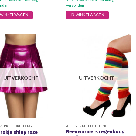
onden
verzonden
Dit
 WINKELWAGEN
IN WINKELWAGEN
product
heeft
meerdere
variaties.
Deze
optie
kan
gekozen
worden
UITVERKOCHT
UITVERKOCHT
op
de
productpagina
 VERKLEEDKLEDING
ALLE VERKLEEDKLEDING
Beenwarmers regenboog
rokje shiny roze