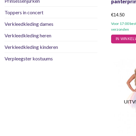
Prinsessenjurken
panterprin
Toppers in concert
€
14.50
Verkleedkleding dames
Voor 17:00 bes
verzonden
Verkleedkleding heren
Dit
IN WINKE
product
Verkleedkleding kinderen
heeft
meerdere
Verpleegster kostuums
variaties.
Deze
optie
kan
gekozen
worden
UIT
op
de
productpagi