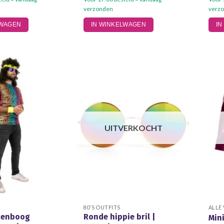
verzonden
verz
LWAGEN
IN WINKELWAGEN
IN
UITVERKOCHT
80’S OUTFITS
ALLE
egenboog
Ronde hippie bril |
Mini