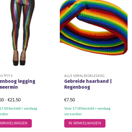
OUTFITS
ALLE VERKLEEDKLEDING
enboog legging
Gebreide haarband |
meermin
Regenboog
Prijsklasse:
50
-
€
21.50
€
7.50
€15.50
tot
17:00 besteld = vandaag
Voor 17:00 besteld = vandaag
€21.50
onden
verzonden
 WINKELWAGEN
IN WINKELWAGEN
uct