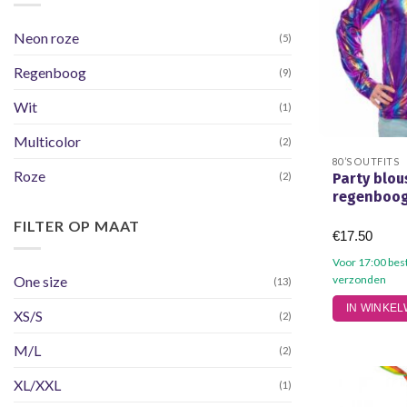
Neon roze
(5)
Regenboog
(9)
Wit
(1)
Multicolor
(2)
80’S OUTFITS
Roze
(2)
Party blou
regenboo
FILTER OP MAAT
€
17.50
Voor 17:00 bes
One size
verzonden
(13)
Dit
IN WINKE
XS/S
(2)
product
heeft
M/L
(2)
meerdere
variaties.
XL/XXL
(1)
Deze