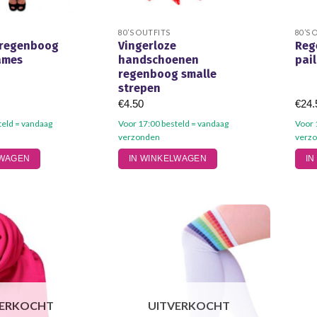
80’S OUTFITS
80’S 
e regenboog
Vingerloze
Reg
ames
handschoenen
pail
regenboog smalle
strepen
€
4.50
€
24.
teld = vandaag
Voor 17:00 besteld = vandaag
Voor 
verzonden
verz
LWAGEN
IN WINKELWAGEN
IN
VERKOCHT
UITVERKOCHT