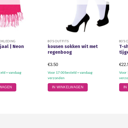
DKLEDING
80’S OUTFITS
80’S 
jaal | Neon
kousen sokken wit met
T-s
regenboog
tijg
€
3.50
€
22.
teld = vandaag
Voor 17:00 besteld = vandaag
Voor 
verzonden
verz
Dit
LWAGEN
IN WINKELWAGEN
IN
prod
heef
meer
varia
Dez
opti