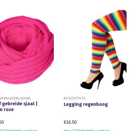
t
dere
ties.
e
e
zen
den
uctpagina
 VERKLEEDKLEDING
80’S OUTFITS
 gebreide sjaal |
Legging regenboog
n roze
50
€
16.50
17:00 besteld = vandaag
Voor 17:00 besteld = vandaag