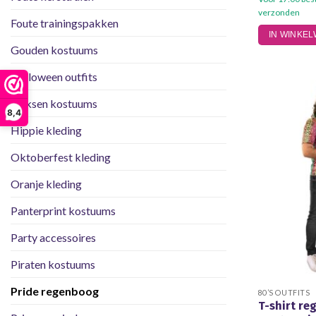
verzonden
Foute trainingspakken
IN WINKE
Gouden kostuums
Halloween outfits
Heksen kostuums
8,4
Hippie kleding
Oktoberfest kleding
Oranje kleding
Panterprint kostuums
Party accessoires
Piraten kostuums
Pride regenboog
80’S OUTFITS
T-shirt r