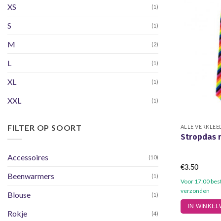
XS
(1)
optie
kan
S
(1)
gekozen
worden
M
(2)
op
L
(1)
de
productpagi
XL
(1)
XXL
(1)
FILTER OP SOORT
ALLE VERKLEE
Stropdas 
Accessoires
(10)
€
3.50
Beenwarmers
(1)
Voor 17:00 bes
verzonden
Blouse
(1)
IN WINKE
Rokje
(4)