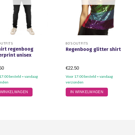
OUTFITS
80’S OUTFITS
hirt regenboog
Regenboog glitter shirt
erprint unisex
50
€
22.50
17:00 besteld = vandaag
Voor 17:00 besteld = vandaag
onden
verzonden
 WINKELWAGEN
IN WINKELWAGEN
uct
t
dere
ties.
e
e