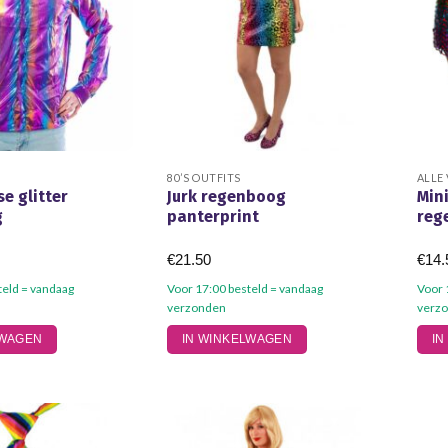
80’S OUTFITS
ALLE
se glitter
Jurk regenboog
Mini
g
panterprint
reg
€
21.50
€
14.
teld = vandaag
Voor 17:00 besteld = vandaag
Voor 
verzonden
verz
Dit
LWAGEN
IN WINKELWAGEN
IN
product
heeft
meerdere
variaties.
Deze