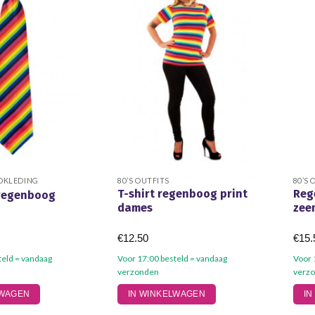
optie
kan
gekozen
worden
op
de
na
productpagina
DKLEDING
80’S OUTFITS
80’S 
T-shirt regenboog print
Reg
regenboog
dames
zee
€
12.50
€
15.
teld = vandaag
Voor 17:00 besteld = vandaag
Voor 
verzonden
verz
Dit
Dit
LWAGEN
IN WINKELWAGEN
IN
product
prod