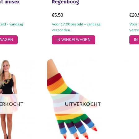
t unisex
Regenboog
€
5.50
€
20.
teld = vandaag
Voor 17:00 besteld = vandaag
Voor 
verzonden
verz
LWAGEN
IN WINKELWAGEN
IN
VERKOCHT
UITVERKOCHT
na