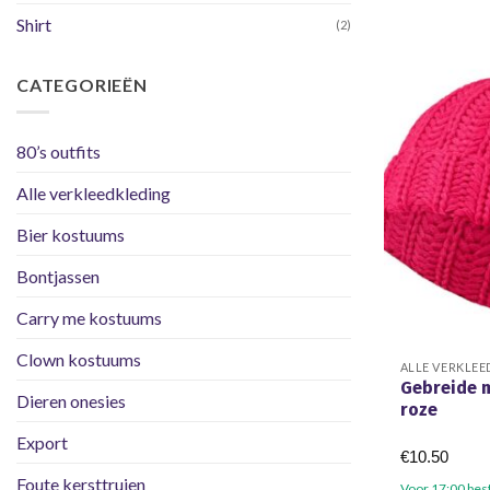
Shirt
(2)
CATEGORIEËN
80’s outfits
Alle verkleedkleding
Bier kostuums
Bontjassen
Carry me kostuums
Clown kostuums
ALLE VERKLEE
Gebreide 
Dieren onesies
roze
Export
€
10.50
Foute kersttruien
Voor 17:00 bes