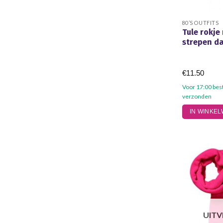
80’S OUTFITS
Tule rokj
strepen d
€
11.50
Voor 17:00 bes
verzonden
IN WINKE
UIT