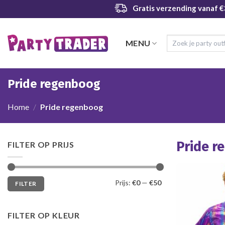
Ga
Gratis verzending
vanaf €
naar
inhoud
Zoeken
MENU
naar:
Pride regenboog
Home
/
Pride regenboog
Pride r
FILTER OP PRIJS
Min.
Max.
Prijs:
€0
—
€50
FILTER
prijs
prijs
FILTER OP KLEUR