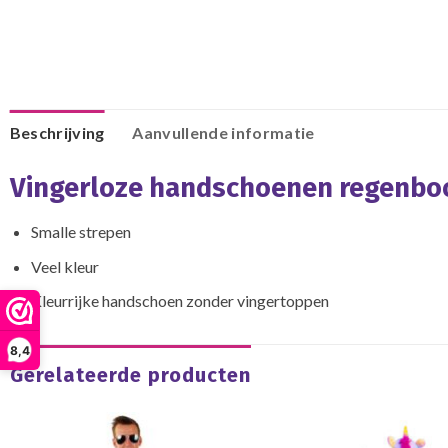
Beschrijving
Aanvullende informatie
Vingerloze handschoenen regenbo
Smalle strepen
Veel kleur
Kleurrijke handschoen zonder vingertoppen
8,4
Gerelateerde producten