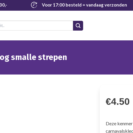
30,-
Voor 17:00 besteld
= vandaag verzonden
og smalle strepen
€
4.50
Deze kenmerk
carnavalskled