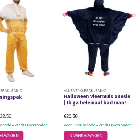
LEEDKLEDING
ALLE VERKLEEDKLEDING
Halloween vleermuis onesie
iningspak
| Ik ga helemaal bad man!
Prijsklasse:
€
32.50
€
29.50
€29.50
tot
besteld = vandaag verzonden
Voor 17:00 besteld = vandaag verzonden
€32.50
Dit
KELWAGEN
IN WINKELWAGEN
product