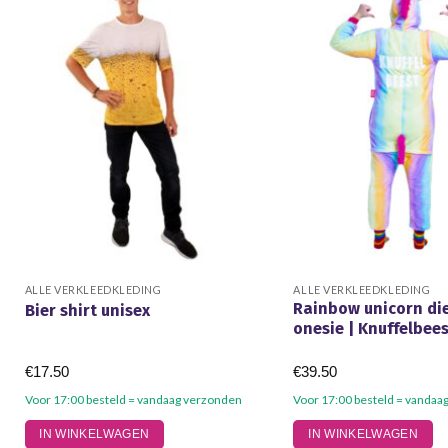
ALLE VERKLEEDKLEDING
ALLE VERKLEEDKLEDING
Rainbow unicorn di
Bier shirt unisex
onesie | Knuffelbee
€
17.50
€
39.50
Voor 17:00 besteld = vandaag verzonden
Voor 17:00 besteld = vandaa
Dit
Dit
IN WINKELWAGEN
IN WINKELWAGEN
product
product