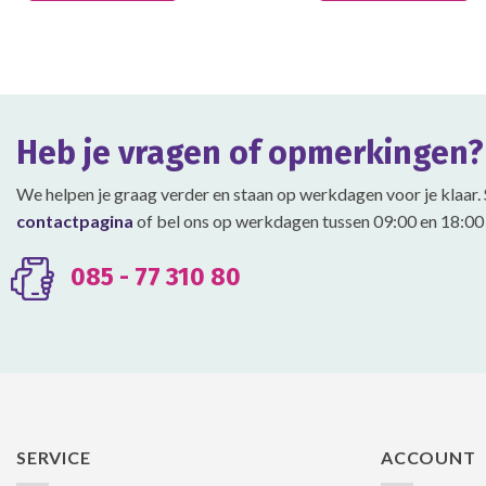
heeft
heeft
meerdere
meerdere
variaties.
variaties.
Deze
Deze
optie
optie
Heb je vragen of opmerkingen?
kan
kan
gekozen
gekozen
We helpen je graag verder en staan op werkdagen voor je klaar. 
worden
worden
contactpagina
of bel ons op werkdagen tussen 09:00 en 18:00 
op
op
de
de
productpagina
productpagina
085 - 77 310 80
SERVICE
ACCOUNT