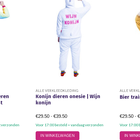
ALLE VERKLEEDKLEDING
ALLE VERK
eren
Konijn dieren onesie | Wijn
Bier tra
st
konijn
Prijsklasse:
€
29.50
-
€
39.50
€
29.50
-
€29.50
tot
g verzonden
Voor 17:00 besteld = vandaag verzonden
Voor 17:00 
€39.50
Dit
Dit
IN WINKELWAGEN
IN WIN
product
product