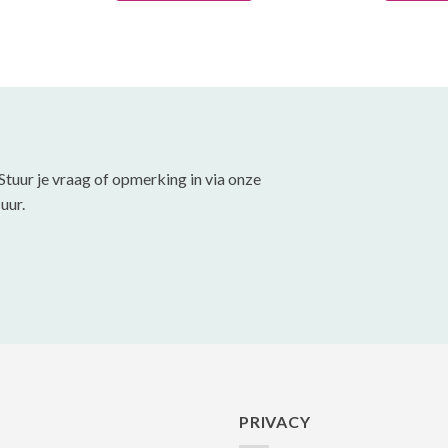
heeft
heeft
meerdere
meerdere
variaties.
variaties.
Deze
Deze
optie
optie
kan
kan
gekozen
gekozen
Stuur je vraag of opmerking in via onze
worden
worden
uur.
op
op
de
de
productpagina
productpa
PRIVACY