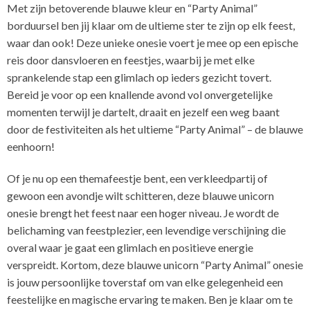
Met zijn betoverende blauwe kleur en “Party Animal”
borduursel ben jij klaar om de ultieme ster te zijn op elk feest,
waar dan ook! Deze unieke onesie voert je mee op een epische
reis door dansvloeren en feestjes, waarbij je met elke
sprankelende stap een glimlach op ieders gezicht tovert.
Bereid je voor op een knallende avond vol onvergetelijke
momenten terwijl je dartelt, draait en jezelf een weg baant
door de festiviteiten als het ultieme “Party Animal” – de blauwe
eenhoorn!
Of je nu op een themafeestje bent, een verkleedpartij of
gewoon een avondje wilt schitteren, deze blauwe unicorn
onesie brengt het feest naar een hoger niveau. Je wordt de
belichaming van feestplezier, een levendige verschijning die
overal waar je gaat een glimlach en positieve energie
verspreidt. Kortom, deze blauwe unicorn “Party Animal” onesie
is jouw persoonlijke toverstaf om van elke gelegenheid een
feestelijke en magische ervaring te maken. Ben je klaar om te