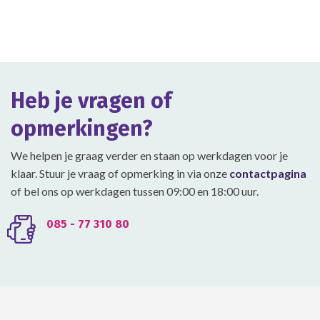
meerdere
variaties.
Deze
optie
kan
gekozen
Heb je vragen of
worden
op
opmerkingen?
de
productpagina
We helpen je graag verder en staan op werkdagen voor je
klaar. Stuur je vraag of opmerking in via onze
contactpagina
of bel ons op werkdagen tussen 09:00 en 18:00 uur.
085 - 77 310 80