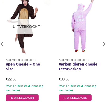
UITVERKOCHT
ALLE VERKLEEDKLEDING
ALLE VERKLEEDKLEDING
Apen Onesie – One
Varken dieren onesie |
Size
Feestvarken
€
22.50
€
39.50
Voor 17:00 besteld = vandaag
Voor 17:00 besteld = vandaag
verzonden
verzonden
Dit
IN WINKELWAGEN
IN WINKELWAGEN
product
heeft