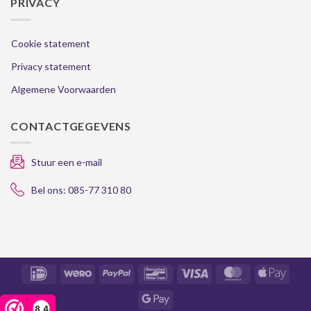
PRIVACY
Cookie statement
Privacy statement
Algemene Voorwaarden
CONTACTGEGEVENS
Stuur een e-mail
Bel ons: 085-77 310 80
IDeal
Wero
PayPal
Bancontact
Visa
MasterCard
Apple
Pay
8,4