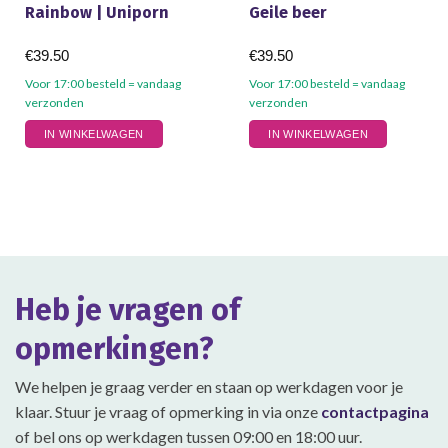
Rainbow | Uniporn
Geile beer
€
39.50
€
39.50
Voor 17:00 besteld = vandaag
Voor 17:00 besteld = vandaag
verzonden
verzonden
Dit
Dit
IN WINKELWAGEN
IN WINKELWAGEN
product
product
heeft
heeft
meerdere
meerdere
variaties.
variaties.
Deze
Deze
optie
optie
kan
kan
gekozen
gekozen
Heb je vragen of
worden
worden
op
op
opmerkingen?
de
de
productpagina
productpagina
We helpen je graag verder en staan op werkdagen voor je
klaar. Stuur je vraag of opmerking in via onze
contactpagina
of bel ons op werkdagen tussen 09:00 en 18:00 uur.