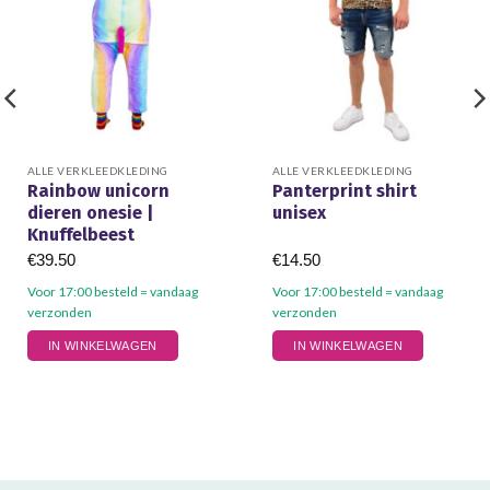
ALLE VERKLEEDKLEDING
ALLE VERKLEEDKLEDING
Rainbow unicorn
Panterprint shirt
dieren onesie |
unisex
Knuffelbeest
€
39.50
€
14.50
Voor 17:00 besteld = vandaag
Voor 17:00 besteld = vandaag
verzonden
verzonden
Dit
Dit
IN WINKELWAGEN
IN WINKELWAGEN
product
product
heeft
heeft
meerdere
meerdere
variaties.
variaties.
Deze
Deze
optie
optie