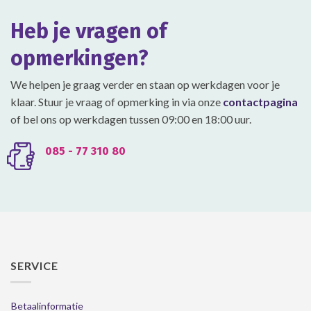
kan
kan
gekozen
gekozen
Heb je vragen of
worden
worden
op
op
opmerkingen?
de
de
productpagina
productpagina
We helpen je graag verder en staan op werkdagen voor je
klaar. Stuur je vraag of opmerking in via onze
contactpagina
of bel ons op werkdagen tussen 09:00 en 18:00 uur.
085 - 77 310 80
SERVICE
Betaalinformatie