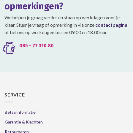
op
op
opmerkingen?
de
de
productpagina
productpagina
We helpen je graag verder en staan op werkdagen voor je
klaar. Stuur je vraag of opmerking in via onze
contactpagina
of bel ons op werkdagen tussen 09:00 en 18:00 uur.
085 - 77 310 80
SERVICE
Betaalinformatie
Garantie & Klachten
Retourneren