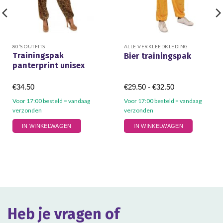
80’S OUTFITS
ALLE VERKLEEDKLEDING
Trainingspak
Bier trainingspak
panterprint unisex
Prijsklasse:
€
34.50
€
29.50
-
€
32.50
€29.50
tot
Voor 17:00 besteld = vandaag
Voor 17:00 besteld = vandaag
€32.50
verzonden
verzonden
Dit
Dit
IN WINKELWAGEN
IN WINKELWAGEN
product
product
heeft
heeft
meerdere
meerdere
variaties.
variaties.
Deze
Deze
optie
optie
kan
kan
gekozen
gekozen
Heb je vragen of
worden
worden