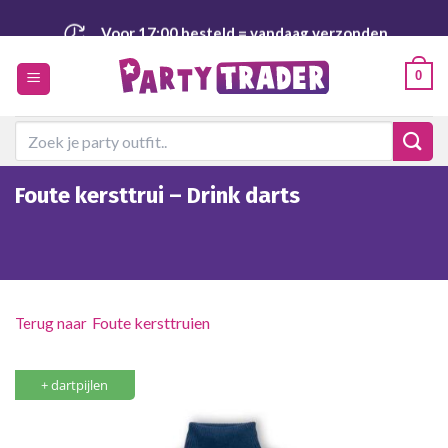
Ga
Voor 17:00 besteld
= vandaag verzonden
naar
inhoud
Veilig
en achteraf betalen
0
Zoeken
naar:
Foute kersttrui – Drink darts
Foute kersttruien
+ dartpijlen