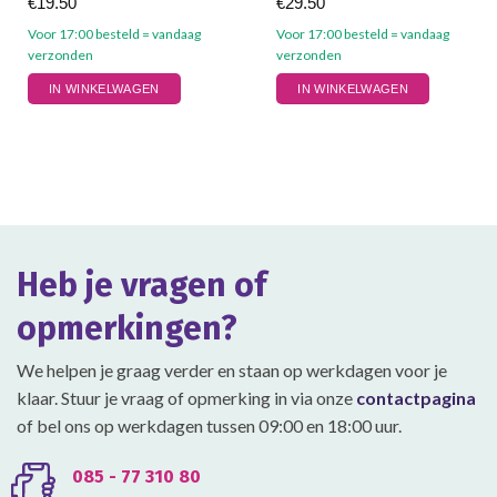
€
19.50
€
29.50
Voor 17:00 besteld = vandaag
Voor 17:00 besteld = vandaag
verzonden
verzonden
Dit
Dit
IN WINKELWAGEN
IN WINKELWAGEN
product
product
heeft
heeft
meerdere
meerdere
variaties.
variaties.
Deze
Deze
optie
optie
kan
kan
gekozen
gekozen
Heb je vragen of
worden
worden
op
op
opmerkingen?
de
de
productpagina
productpagina
We helpen je graag verder en staan op werkdagen voor je
klaar. Stuur je vraag of opmerking in via onze
contactpagina
of bel ons op werkdagen tussen 09:00 en 18:00 uur.
085 - 77 310 80