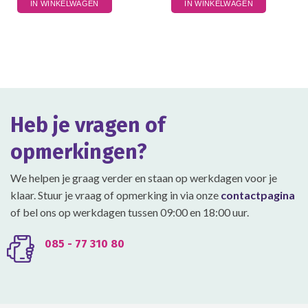
IN WINKELWAGEN
IN WINKELWAGEN
product
heeft
meerdere
variaties.
Deze
optie
kan
gekozen
Heb je vragen of
worden
op
opmerkingen?
de
productpagina
We helpen je graag verder en staan op werkdagen voor je
klaar. Stuur je vraag of opmerking in via onze
contactpagina
of bel ons op werkdagen tussen 09:00 en 18:00 uur.
085 - 77 310 80