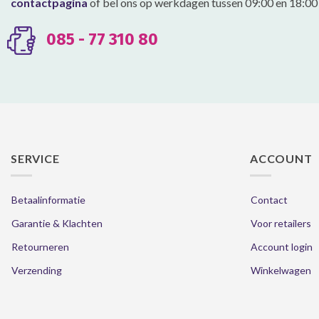
contactpagina
of bel ons op werkdagen tussen 09:00 en 18:00 
op
op
de
de
productpagina
productpagina
085 - 77 310 80
SERVICE
ACCOUNT
Betaalinformatie
Contact
Garantie & Klachten
Voor retailers
Retourneren
Account login
Verzending
Winkelwagen