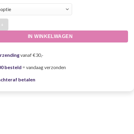
ngsjack heren aantal
IN WINKELWAGEN
erzending
vanaf €30,-
00 besteld
= vandaag verzonden
achteraf betalen