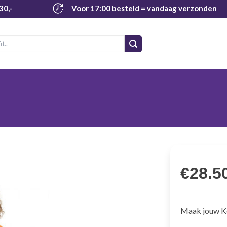
30,-
Voor 17:00 besteld
= vandaag verzonden
€
28.5
Maak jouw Kon