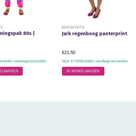
TS
80’S OUTFITS
iningspak 80s |
Jurk regenboog panterprint
€
21.50
besteld = vandaag verzonden
Voor 17:00 besteld = vandaag verzonden
Dit
KELWAGEN
IN WINKELWAGEN
product
heeft
meerdere
variaties.
Deze
optie
kan
gekozen
worden