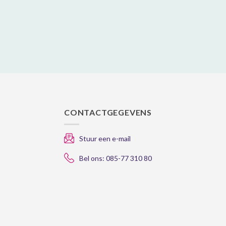
op
de
gina
productpagina
CONTACTGEGEVENS
Stuur een e-mail
Bel ons: 085-77 310 80