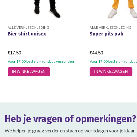
ALLE VERKLEEDKLEDING
ALLE VERKLEEDKLEDING
Bier shirt unisex
Super pils pak
€
17.50
€
44.50
Voor 17:00 besteld = vandaag verzonden
Voor 17:00 besteld = vandaa
Dit
Dit
IN WINKELWAGEN
IN WINKELWAGEN
product
product
heeft
heeft
meerdere
meerdere
variaties.
variaties.
Deze
Deze
optie
optie
Heb je vragen of opmerkingen?
kan
kan
gekozen
gekozen
We helpen je graag verder en staan op werkdagen voor je klaar. 
worden
worden