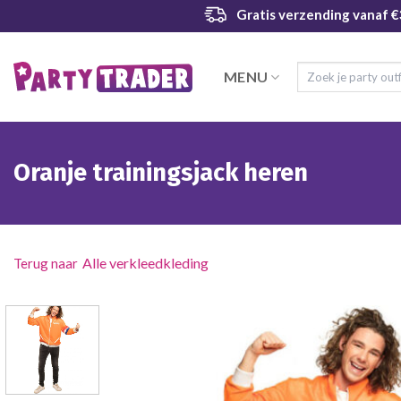
Ga
Gratis verzending
vanaf €
naar
inhoud
Zoeken
MENU
naar:
Oranje trainingsjack heren
Alle verkleedkleding