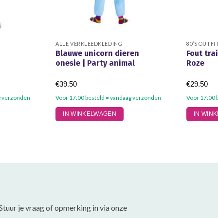
ALLE VERKLEEDKLEDING
80’S OUTFI
Blauwe unicorn dieren
Fout tra
onesie | Party animal
Roze
€
39.50
€
29.50
g verzonden
Voor 17:00 besteld = vandaag verzonden
Voor 17:00 
Dit
Dit
IN WINKELWAGEN
IN WIN
product
product
heeft
heeft
meerdere
meerdere
variaties.
variaties.
Deze
Deze
optie
optie
kan
kan
gekozen
gekozen
Stuur je vraag of opmerking in via onze
worden
worden