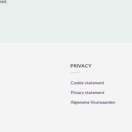
uur.
op
op
de
de
productpagina
productpa
PRIVACY
Cookie statement
Privacy statement
Algemene Voorwaarden