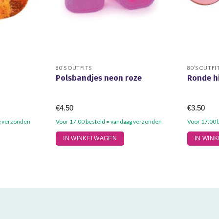
80’S OUTFITS
80’S OUTFI
Polsbandjes neon roze
Ronde hi
€
4.50
€
3.50
g verzonden
Voor 17:00 besteld = vandaag verzonden
Voor 17:00 
IN WINKELWAGEN
IN WIN