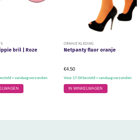
TS
ORANJE KLEDING
ppie bril | Roze
Netpanty fluor oranje
€
4.50
besteld = vandaag verzonden
Voor 17:00 besteld = vandaag verzonden
KELWAGEN
IN WINKELWAGEN