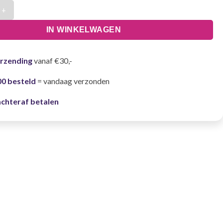
anje aantal
IN WINKELWAGEN
erzending
vanaf €30,-
00 besteld
= vandaag verzonden
achteraf betalen