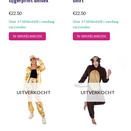
tijgerprint unisex
shirt
€
22.50
€
22.50
Voor 17:00 besteld = vandaag
Voor 17:00 besteld = vandaag
verzonden
verzonden
Dit
IN WINKELWAGEN
IN WINKELWAGEN
product
heeft
meerdere
variaties.
Deze
optie
kan
gekozen
worden
UITVERKOCHT
UITVERKOCHT
op
de
productpagina