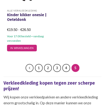
ALLE VERKLEEDKLEDING
Kinder kikker onesie |
Oeteldonk
Prijsklasse:
€
19.50
-
€
26.50
€19.50
tot
Voor 17:00 besteld = vandaag
€26.50
verzonden
Dit
IN WINKELWAGEN
product
heeft
meerdere
variaties.
1
2
3
4
5
Deze
optie
kan
Verkleedkleding kopen tegen zeer scherpe
gekozen
prijzen!
worden
op
Wij kopen onze verkleedpakken en andere verkleedkleding
de
enorm grootschalig in. Op deze manier kunnen we onze
productpagina