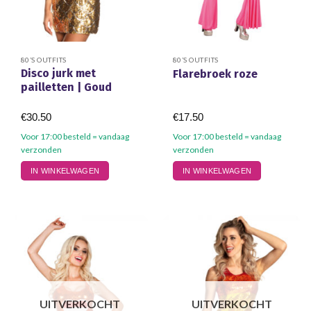
80’S OUTFITS
80’S OUTFITS
Disco jurk met
Flarebroek roze
pailletten | Goud
€
30.50
€
17.50
Voor 17:00 besteld = vandaag
Voor 17:00 besteld = vandaag
verzonden
verzonden
IN WINKELWAGEN
IN WINKELWAGEN
UITVERKOCHT
UITVERKOCHT