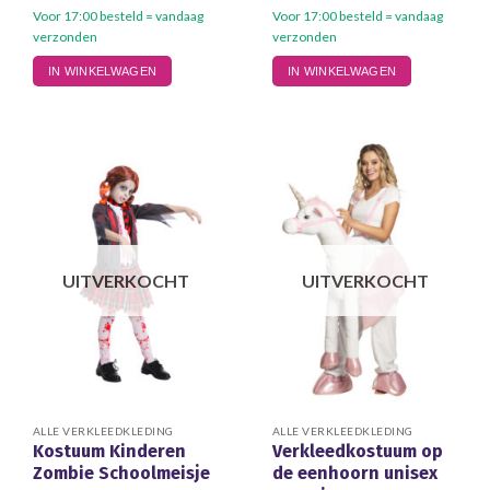
Voor 17:00 besteld = vandaag
Voor 17:00 besteld = vandaag
verzonden
verzonden
Dit
IN WINKELWAGEN
IN WINKELWAGEN
product
heeft
meerdere
variaties.
Deze
optie
kan
gekozen
worden
UITVERKOCHT
UITVERKOCHT
op
de
productpagina
ALLE VERKLEEDKLEDING
ALLE VERKLEEDKLEDING
Kostuum Kinderen
Verkleedkostuum op
Zombie Schoolmeisje
de eenhoorn unisex