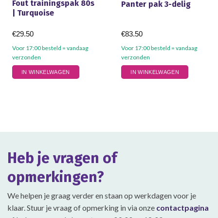
Fout trainingspak 80s
Panter pak 3-delig
| Turquoise
€
29.50
€
83.50
Voor 17:00 besteld = vandaag
Voor 17:00 besteld = vandaag
verzonden
verzonden
Dit
Dit
IN WINKELWAGEN
IN WINKELWAGEN
product
product
heeft
heeft
meerdere
meerdere
variaties.
variaties.
Deze
Deze
optie
optie
kan
kan
gekozen
gekozen
Heb je vragen of
worden
worden
op
op
opmerkingen?
de
de
productpagina
productpagina
We helpen je graag verder en staan op werkdagen voor je
klaar. Stuur je vraag of opmerking in via onze
contactpagina