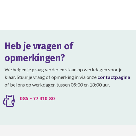
heeft
heeft
meerdere
meerdere
variaties.
variaties.
Deze
Deze
optie
optie
kan
kan
gekozen
gekozen
Heb je vragen of
worden
worden
op
op
opmerkingen?
de
de
productpagina
productpagina
We helpen je graag verder en staan op werkdagen voor je
klaar. Stuur je vraag of opmerking in via onze
contactpagina
of bel ons op werkdagen tussen 09:00 en 18:00 uur.
085 - 77 310 80