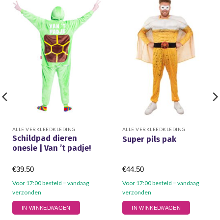
ALLE VERKLEEDKLEDING
ALLE VERKLEEDKLEDING
Schildpad dieren
Super pils pak
onesie | Van ’t padje!
€
39.50
€
44.50
Voor 17:00 besteld = vandaag
Voor 17:00 besteld = vandaag
verzonden
verzonden
Dit
Dit
IN WINKELWAGEN
IN WINKELWAGEN
product
product