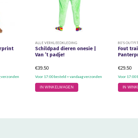
ALLE VERKLEEDKLEDING
80’S OUTFI
rprint
Schildpad dieren onesie |
Fout tra
Van ’t padje!
Panterp
€
39.50
€
29.50
g verzonden
Voor 17:00 besteld = vandaag verzonden
Voor 17:00 
Dit
Dit
IN WINKELWAGEN
IN WIN
product
product
heeft
heeft
meerdere
meerdere
variaties.
variaties.
Deze
Deze
optie
optie
kan
kan