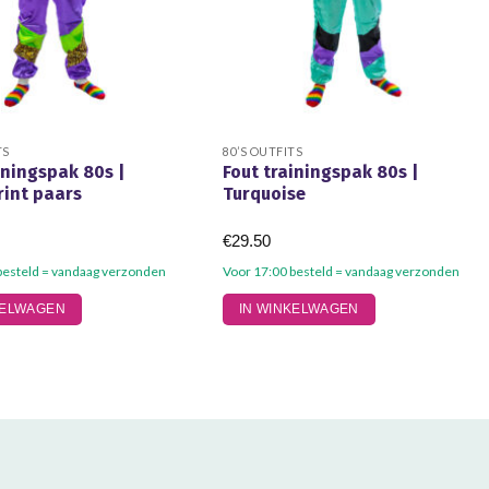
TS
80’S OUTFITS
iningspak 80s |
Fout trainingspak 80s |
rint paars
Turquoise
€
29.50
besteld = vandaag verzonden
Voor 17:00 besteld = vandaag verzonden
Dit
KELWAGEN
IN WINKELWAGEN
product
heeft
meerdere
variaties.
Deze
optie
kan