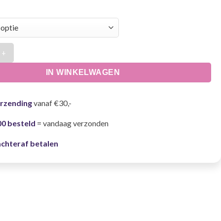
 | Blauw wit aantal
IN WINKELWAGEN
erzending
vanaf €30,-
00 besteld
= vandaag verzonden
achteraf betalen