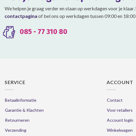
gekozen
gekozen
We helpen je graag verder en staan op werkdagen voor je klaar. 
worden
worden
contactpagina
of bel ons op werkdagen tussen 09:00 en 18:00 
op
op
de
de
productpagina
productpagina
085 - 77 310 80
SERVICE
ACCOUNT
Betaalinformatie
Contact
Garantie & Klachten
Voor retailers
Retourneren
Account login
Verzending
Winkelwagen