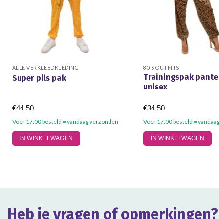
ALLE VERKLEEDKLEDING
80’S OUTFITS
Trainingspak pante
Super pils pak
unisex
€
44.50
€
34.50
Voor 17:00 besteld = vandaag verzonden
Voor 17:00 besteld = vandaa
Dit
Dit
IN WINKELWAGEN
IN WINKELWAGEN
product
product
heeft
heeft
meerdere
meerdere
variaties.
variaties.
Deze
Deze
optie
optie
Heb je vragen of opmerkingen?
kan
kan