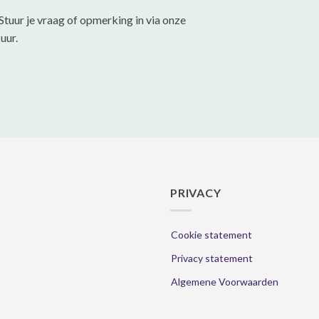
gekozen
gekozen
Stuur je vraag of opmerking in via onze
worden
worden
uur.
op
op
de
de
productpagina
productpa
PRIVACY
Cookie statement
Privacy statement
Algemene Voorwaarden