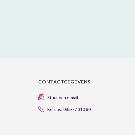
gekozen
worden
op
de
gina
productpagina
CONTACTGEGEVENS
Stuur een e-mail
Bel ons: 085-77 310 80