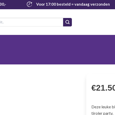
30,-
Voor 17:00 besteld
= vandaag verzonden
€
21.5
Deze leuke bl
tiroler party.