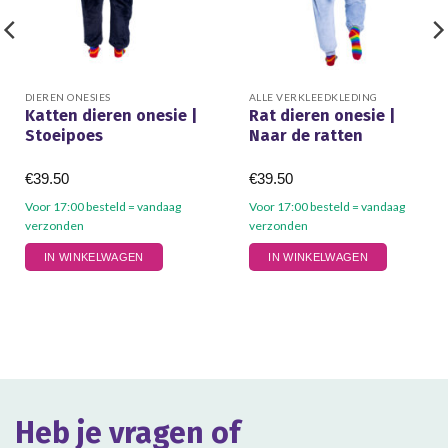
DIEREN ONESIES
ALLE VERKLEEDKLEDING
Katten dieren onesie |
Rat dieren onesie |
Stoeipoes
Naar de ratten
€
39.50
€
39.50
Voor 17:00 besteld = vandaag
Voor 17:00 besteld = vandaag
verzonden
verzonden
Dit
Dit
IN WINKELWAGEN
IN WINKELWAGEN
product
product
heeft
heeft
meerdere
meerdere
variaties.
variaties.
Deze
Deze
optie
optie
kan
kan
gekozen
gekozen
Heb je vragen of
worden
worden