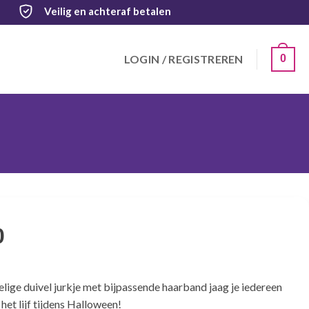
Veilig
en achteraf betalen
LOGIN / REGISTREREN
0
0
elige duivel jurkje met bijpassende haarband jaag je iedereen
het lijf tijdens Halloween!