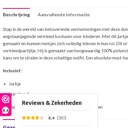
Beschrijving
Aanvullende informatie
Stap in de wereld van betoverende vermommingen met deze duivel 
angstaanjagende verkleed kostuum voor kinderen. Met dit jurkje 
gemaakt en kunnen meisjes zich volledig inleven in hun rol. Dit 
verkleedpartijtje. Hij is gemaakt van hoogwaardig 100% polyester
kans om te stralen in deze schattige outfit. Een absolute must-h
Inclusief:
Jurkje
Haarband
Let op: De drietand en de panty zijn niet inbegrepen
8,4
Gerelateerde producten