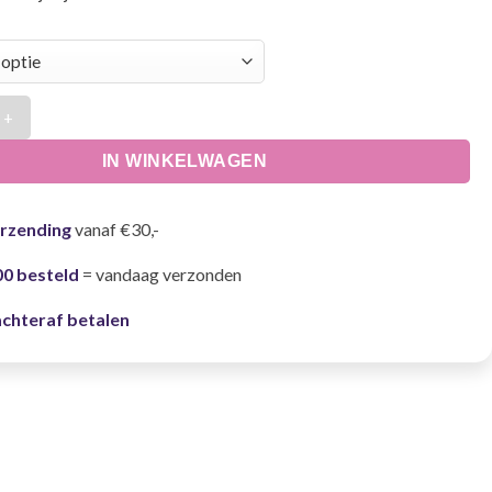
jes Duivel aantal
IN WINKELWAGEN
erzending
vanaf €30,-
00 besteld
= vandaag verzonden
achteraf betalen