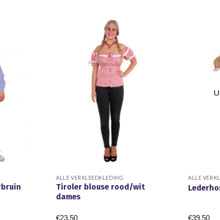
U
ALLE VERKLEEDKLEDING
ALLE VERK
rbruin
Tiroler blouse rood/wit
Lederho
dames
€
23.50
€
39.50