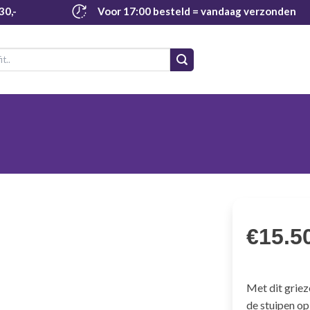
30,-
Voor 17:00 besteld
= vandaag verzonden
€
15.5
Met dit griez
de stuipen op 