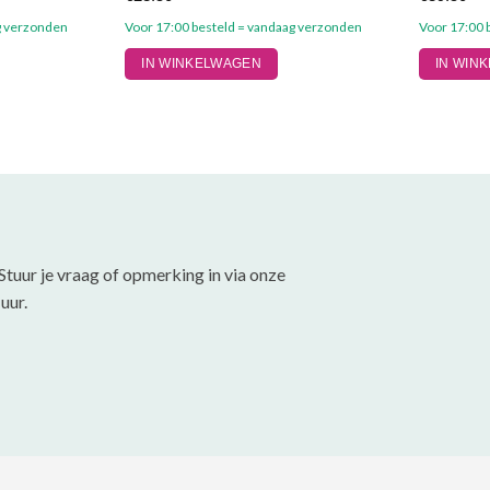
g verzonden
Voor 17:00 besteld = vandaag verzonden
Voor 17:00 
Dit
Dit
IN WINKELWAGEN
IN WIN
product
product
heeft
heeft
meerdere
meerdere
variaties.
variaties.
Deze
Deze
optie
optie
kan
kan
gekozen
gekozen
Stuur je vraag of opmerking in via onze
worden
worden
uur.
op
op
de
de
productpagina
productpa