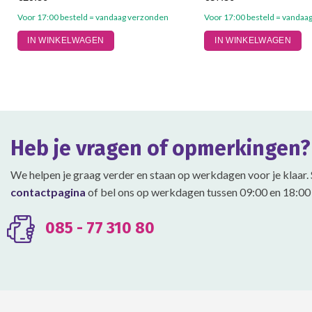
Voor 17:00 besteld = vandaag verzonden
Voor 17:00 besteld = vandaa
Dit
Dit
IN WINKELWAGEN
IN WINKELWAGEN
product
product
heeft
heeft
meerdere
meerdere
variaties.
variaties.
Deze
Deze
optie
optie
Heb je vragen of opmerkingen?
kan
kan
gekozen
gekozen
We helpen je graag verder en staan op werkdagen voor je klaar. 
worden
worden
contactpagina
of bel ons op werkdagen tussen 09:00 en 18:00 
op
op
de
de
productpagina
productpagina
085 - 77 310 80