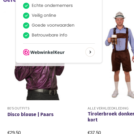
UITVERKOCHT
80’S OUTFITS
ALLE VERKLEEDKLEDING
Tirolerbroek donke
Disco blouse | Paars
kort
€
29.50
€
37.50