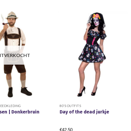
ITVERKOCHT
LEEDKLEDING
80’S OUTFITS
sen | Donkerbruin
Day of the dead jurkje
€
42.50