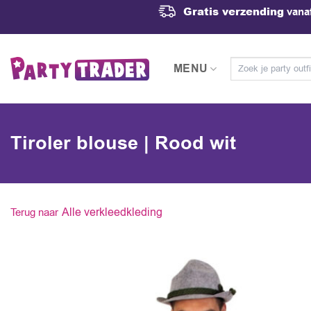
Ga
Gratis verzending
vanaf
naar
inhoud
Zoeken
MENU
naar:
Tiroler blouse | Rood wit
Alle verkleedkleding