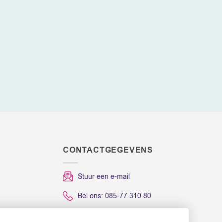
kan
gekozen
worden
op
de
gina
productpagina
CONTACTGEGEVENS
Stuur een e-mail
Bel ons: 085-77 310 80