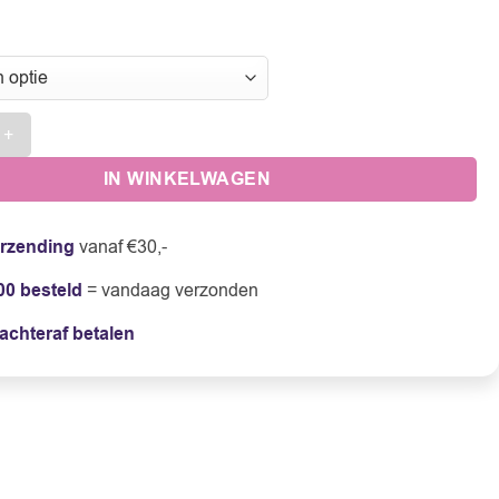
e | Rood wit aantal
IN WINKELWAGEN
erzending
vanaf €30,-
00 besteld
= vandaag verzonden
achteraf betalen