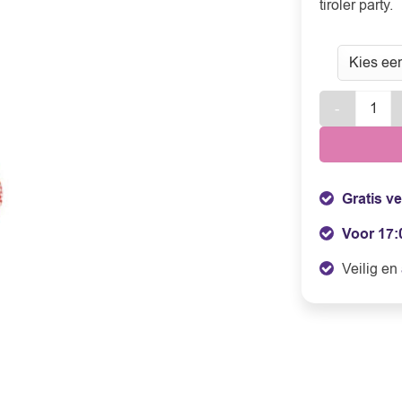
tiroler party.
Tiroler blous
Gratis v
Voor 17:
Veilig en