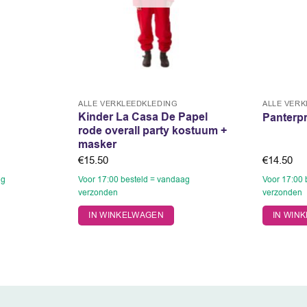
ALLE VERKLEEDKLEDING
ALLE VER
Kinder La Casa De Papel
g
Panterpr
rode overall party kostuum +
masker
€
15.50
€
14.50
ag
Voor 17:00 besteld = vandaag
Voor 17:00 
verzonden
verzonden
Dit
Dit
IN WINKELWAGEN
IN WIN
product
product
heeft
heeft
meerdere
meerdere
variaties.
variaties.
Deze
Deze
optie
optie