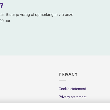
?
kan
kan
gekozen
gekozen
r. Stuur je vraag of opmerking in via onze
worden
worden
00 uur.
op
op
de
de
productpagina
productpa
PRIVACY
Cookie statement
Privacy statement
Algemene Voorwaarden