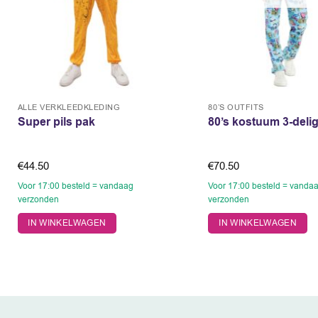
ALLE VERKLEEDKLEDING
80’S OUTFITS
Super pils pak
80’s kostuum 3-deli
€
44.50
€
70.50
Voor 17:00 besteld = vandaag
Voor 17:00 besteld = vanda
verzonden
verzonden
Dit
Dit
IN WINKELWAGEN
IN WINKELWAGEN
product
product
heeft
heeft
meerdere
meerdere
variaties.
variaties.
Deze
Deze
optie
optie