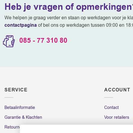
Heb je vragen of opmerkingen
kan
kan
gekozen
gekozen
We helpen je graag verder en staan op werkdagen voor je klaa
worden
worden
contactpagina
of bel ons op werkdagen tussen 09:00 en 18:
op
op
de
de
085 - 77 310 80
productpagina
productpagina
SERVICE
ACCOUNT
Betaalinformatie
Contact
Garantie & Klachten
Voor retailers
Retourneren
Account login