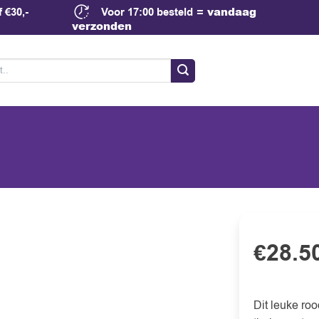
= vandaag
 €30,-
Voor 17:00 besteld
verzonden
28.5
€
Dit leuke roo