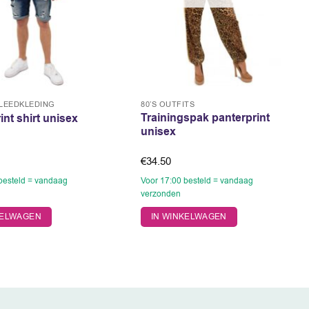
KLEEDKLEDING
80’S OUTFITS
Trainingspak panterprint
int shirt unisex
unisex
€
34.50
besteld = vandaag
Voor 17:00 besteld = vandaag
verzonden
Dit
KELWAGEN
IN WINKELWAGEN
product
heeft
meerdere
variaties.
Deze
optie