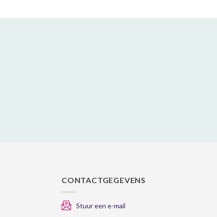
variaties.
Deze
optie
kan
gekozen
worden
op
de
gina
productpagina
CONTACTGEGEVENS
Stuur een e-mail