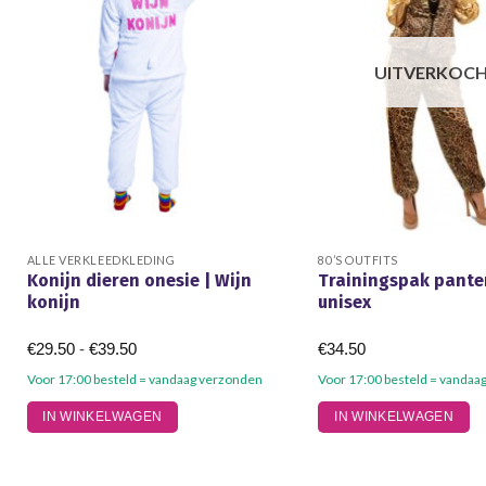
UITVERKOC
ALLE VERKLEEDKLEDING
80’S OUTFITS
Konijn dieren onesie | Wijn
Trainingspak pante
konijn
unisex
Prijsklasse:
€
29.50
-
€
39.50
€
34.50
€29.50
tot
Voor 17:00 besteld = vandaag verzonden
Voor 17:00 besteld = vandaa
€39.50
Dit
Dit
IN WINKELWAGEN
IN WINKELWAGEN
product
product
heeft
heeft
meerdere
meerdere