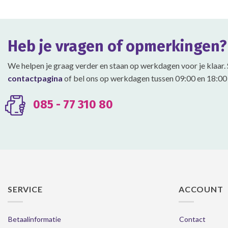
variaties.
variaties.
Deze
Deze
optie
optie
Heb je vragen of opmerkingen?
kan
kan
gekozen
gekozen
We helpen je graag verder en staan op werkdagen voor je klaar. 
worden
worden
contactpagina
of bel ons op werkdagen tussen 09:00 en 18:00 
op
op
de
de
productpagina
productpagina
085 - 77 310 80
SERVICE
ACCOUNT
Betaalinformatie
Contact