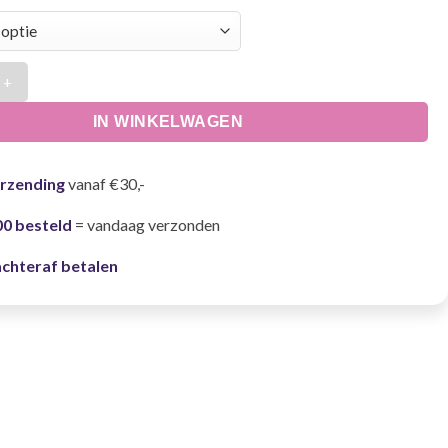
es Nar aantal
IN WINKELWAGEN
erzending
vanaf €30,-
00 besteld
= vandaag verzonden
achteraf betalen