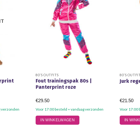
HT
80’S OUTFITS
80’S OUTFI
rprint
Fout trainingspak 80s |
Jurk re
Panterprint roze
€
29.50
€
21.50
g verzonden
Voor 17:00 besteld = vandaag verzonden
Voor 17:00 
Dit
Dit
IN WINKELWAGEN
IN WIN
product
product
heeft
heeft
meerdere
meerdere