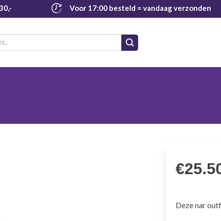
30,-
Voor 17:00 besteld
= vandaag verzonden
€
25.5
Deze nar outf