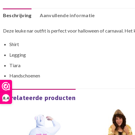
Beschrijving
Aanvullende informatie
Deze leuke nar outfit is perfect voor halloween of carnaval. Het 
Shirt
Legging
Tiara
Handschoenen
Gerelateerde producten
8,4