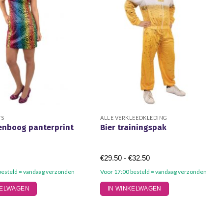
TS
ALLE VERKLEEDKLEDING
genboog panterprint
Bier trainingspak
Prijsklasse:
€
29.50
-
€
32.50
€29.50
tot
besteld = vandaag verzonden
Voor 17:00 besteld = vandaag verzonden
€32.50
Dit
KELWAGEN
IN WINKELWAGEN
product
heeft
meerdere