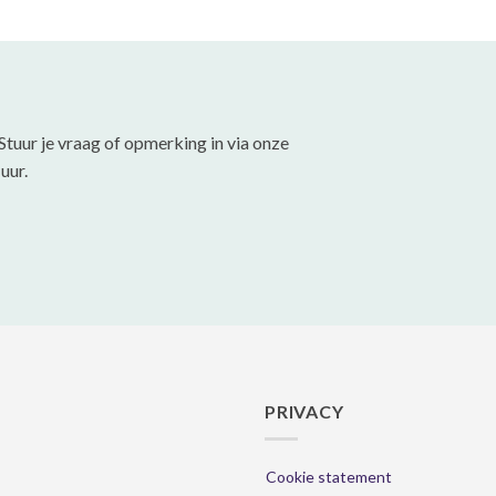
variaties.
variaties.
Deze
Deze
optie
optie
kan
kan
gekozen
gekozen
Stuur je vraag of opmerking in via onze
worden
worden
uur.
op
op
de
de
productpagina
productpa
PRIVACY
Cookie statement