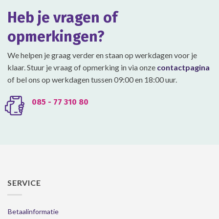
gekozen
Heb je vragen of
worden
op
opmerkingen?
de
productpagina
We helpen je graag verder en staan op werkdagen voor je
klaar. Stuur je vraag of opmerking in via onze
contactpagina
of bel ons op werkdagen tussen 09:00 en 18:00 uur.
085 - 77 310 80
SERVICE
Betaalinformatie