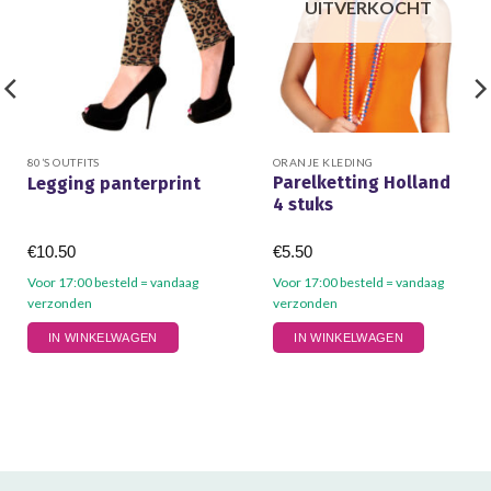
UITVERKOCHT
80’S OUTFITS
ORANJE KLEDING
Parelketting Holland
Legging panterprint
4 stuks
€
10.50
€
5.50
Voor 17:00 besteld = vandaag
Voor 17:00 besteld = vandaag
verzonden
verzonden
Dit
IN WINKELWAGEN
IN WINKELWAGEN
product
heeft
meerdere
variaties.
Deze
optie
kan