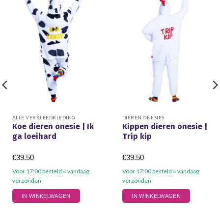
ALLE VERKLEEDKLEDING
DIEREN ONESIES
Koe dieren onesie | Ik
Kippen dieren onesie |
ga loeihard
Trip kip
€
39.50
€
39.50
Voor 17:00 besteld = vandaag
Voor 17:00 besteld = vandaag
verzonden
verzonden
Dit
Dit
IN WINKELWAGEN
IN WINKELWAGEN
product
product
heeft
heeft