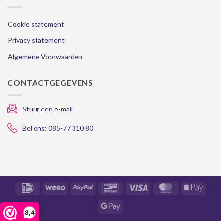
Cookie statement
Privacy statement
Algemene Voorwaarden
CONTACTGEGEVENS
Stuur een e-mail
Bel ons: 085-77 310 80
IDeal
Wero
PayPal
Bancontact
Visa
MasterCard
Apple
Pay
8,4
Google