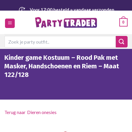
Ga
Voor 17:00 besteld
= vandaag verzonden
naar
inhoud
Veilig
en achteraf betalen
0
Zoeken
naar:
Kinder game Kostuum – Rood Pak met
Masker, Handschoenen en Riem – Maat
122/128
Dieren onesies