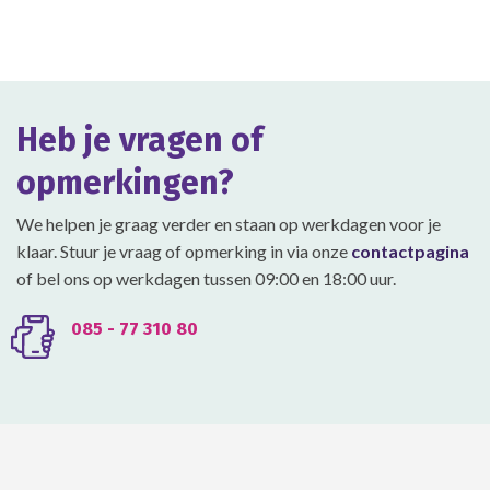
meerdere
meerdere
variaties.
variaties.
Deze
Deze
optie
optie
kan
kan
gekozen
gekozen
Heb je vragen of
worden
worden
op
op
opmerkingen?
de
de
productpagina
productpagina
We helpen je graag verder en staan op werkdagen voor je
klaar. Stuur je vraag of opmerking in via onze
contactpagina
of bel ons op werkdagen tussen 09:00 en 18:00 uur.
085 - 77 310 80