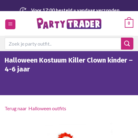
Ga
Voor 17:00 besteld
= vandaag verzonden
naar
inhoud
Veilig
en achteraf betalen
0
Zoeken
naar:
Halloween Kostuum Killer Clown kinder –
4-6 jaar
Halloween outfits