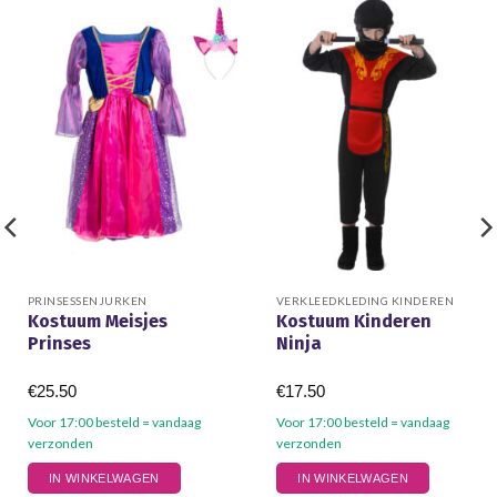
PRINSESSENJURKEN
VERKLEEDKLEDING KINDEREN
Kostuum Meisjes
Kostuum Kinderen
Prinses
Ninja
€
25.50
€
17.50
Voor 17:00 besteld = vandaag
Voor 17:00 besteld = vandaag
verzonden
verzonden
Dit
Dit
IN WINKELWAGEN
IN WINKELWAGEN
product
product