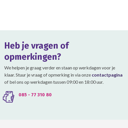
heeft
heeft
meerdere
meerdere
variaties.
variaties.
Deze
Deze
optie
optie
kan
kan
gekozen
gekozen
Heb je vragen of
worden
worden
op
op
opmerkingen?
de
de
productpagina
productpagina
We helpen je graag verder en staan op werkdagen voor je
klaar. Stuur je vraag of opmerking in via onze
contactpagina
of bel ons op werkdagen tussen 09:00 en 18:00 uur.
085 - 77 310 80