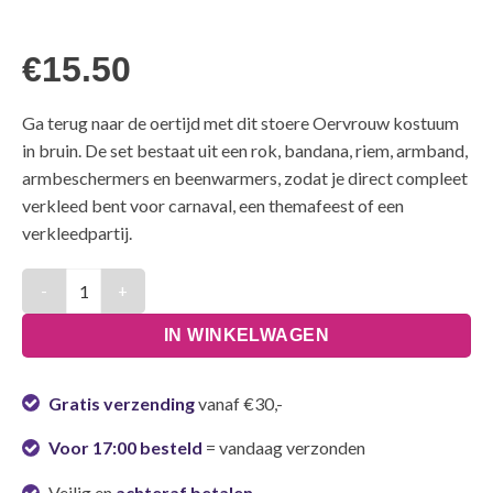
€
15.50
Ga terug naar de oertijd met dit stoere Oervrouw kostuum
in bruin. De set bestaat uit een rok, bandana, riem, armband,
armbeschermers en beenwarmers, zodat je direct compleet
verkleed bent voor carnaval, een themafeest of een
verkleedpartij.
Kostuum Oervrouw Bruin - One Size aantal
IN WINKELWAGEN
Gratis verzending
vanaf €30,-
Voor 17:00 besteld
= vandaag verzonden
Veilig en
achteraf betalen