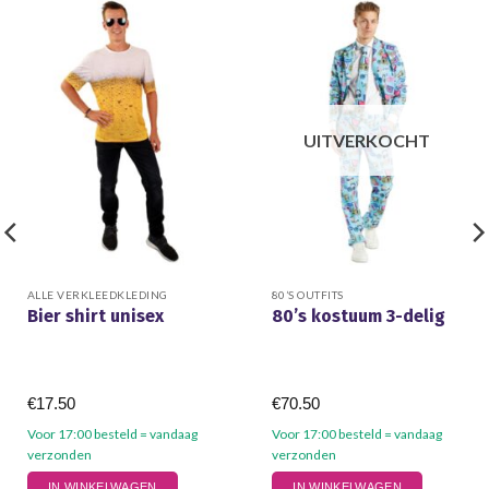
UITVERKOCHT
ALLE VERKLEEDKLEDING
80’S OUTFITS
Bier shirt unisex
80’s kostuum 3-delig
€
17.50
€
70.50
Voor 17:00 besteld = vandaag
Voor 17:00 besteld = vandaag
verzonden
verzonden
Dit
Dit
IN WINKELWAGEN
IN WINKELWAGEN