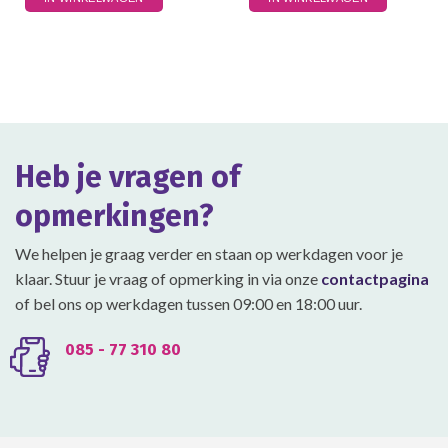
product
product
heeft
heeft
meerdere
meerdere
variaties.
variaties.
Deze
Deze
optie
optie
kan
kan
gekozen
gekozen
Heb je vragen of
worden
worden
op
op
opmerkingen?
de
de
productpagina
productpagina
We helpen je graag verder en staan op werkdagen voor je
klaar. Stuur je vraag of opmerking in via onze
contactpagina
of bel ons op werkdagen tussen 09:00 en 18:00 uur.
085 - 77 310 80