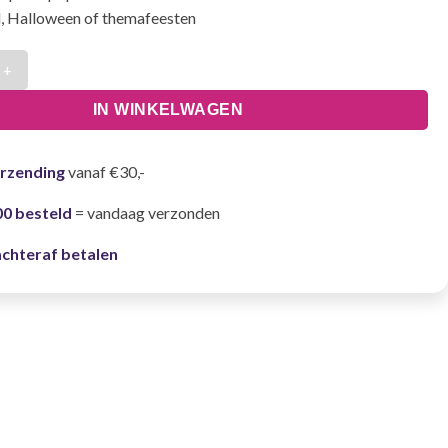
l, Halloween of themafeesten
Kostuum – Rood Pak met Masker, Handschoenen en Riem – Maat 1
IN WINKELWAGEN
erzending
vanaf €30,-
00 besteld
= vandaag verzonden
achteraf betalen