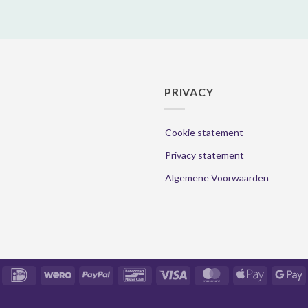
PRIVACY
Cookie statement
Privacy statement
Algemene Voorwaarden
IDeal
Wero
PayPal
Bancontact
Visa
MasterCard
Apple
Goo
Pay
Pay