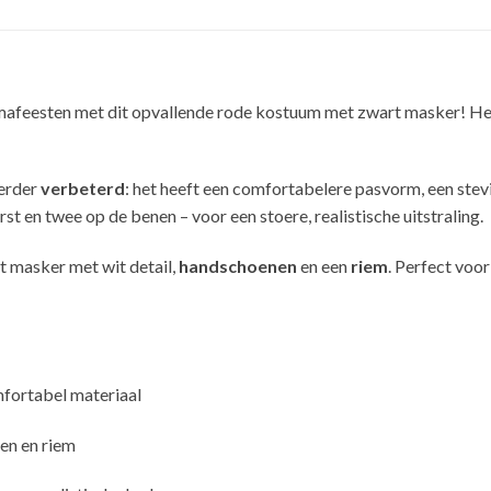
themafeesten met dit opvallende rode kostuum met zwart masker! Het
verder
verbeterd
: het heeft een comfortabelere pasvorm, een stev
t en twee op de benen – voor een stoere, realistische uitstraling.
t masker met wit detail,
handschoenen
en een
riem
. Perfect voor
mfortabel materiaal
en en riem