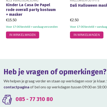
ALLE VERKLEEDKLEDING
HALLOWEEN OUTFITS
Kinder La Casa De Papel
Dali Halloween mas
rode overall party kostuum
+ masker
€
15.50
€
2.50
Voor 17:00 besteld = vandaag verzonden
Voor 17:00 besteld = vandaa
Dit
IN WINKELWAGEN
IN WINKELWAGEN
product
heeft
meerdere
variaties.
Deze
optie
Heb je vragen of opmerkingen?
kan
gekozen
We helpen je graag verder en staan op werkdagen voor je klaar. 
worden
contactpagina
of bel ons op werkdagen tussen 09:00 en 18:00 
op
de
productpagina
085 - 77 310 80