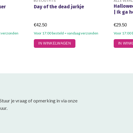
80’S OUTFITS
ALLE VERK
Hallowe
ker
Day of the dead jurkje
| Ik ga 
€
42.50
€
29.50
g verzonden
Voor 17:00 besteld = vandaag verzonden
Voor 17:00 
Dit
Dit
IN WINKELWAGEN
IN WIN
product
product
heeft
heeft
meerdere
meerdere
variaties.
variaties.
Deze
Deze
optie
optie
kan
kan
gekozen
gekozen
Stuur je vraag of opmerking in via onze
worden
worden
uur.
op
op
de
de
productpagina
productpa