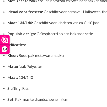
Met 3 echte zakken:
Eén borstzak en twee beenzakken voor 
Ideaal voor feesten:
Geschikt voor carnaval, Halloween, the
Maat 134/140:
Geschikt voor kinderen van ca. 8-10 jaar
Populair design:
Geïnspireerd op een bekende serie
Specificaties:
8,4
Kleur:
Rood pak met zwart masker
Materiaal:
Polyester
Maat:
134/140
Sluiting:
Rits
Set:
Pak, masker, handschoenen, riem