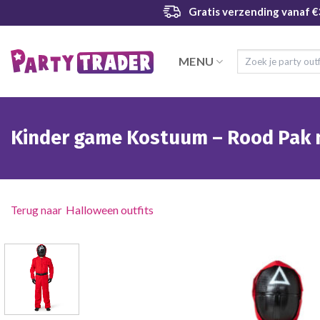
Ga
Gratis verzending
vanaf €
naar
inhoud
Zoeken
MENU
naar:
Kinder game Kostuum – Rood Pak 
Halloween outfits