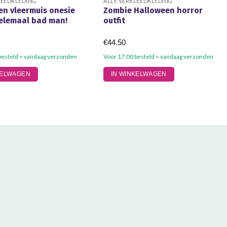
LEEDKLEDING
ALLE VERKLEEDKLEDING
en vleermuis onesie
Zombie Halloween horror
helemaal bad man!
outfit
€
44.50
besteld = vandaag verzonden
Voor 17:00 besteld = vandaag verzonden
KELWAGEN
IN WINKELWAGEN
gina