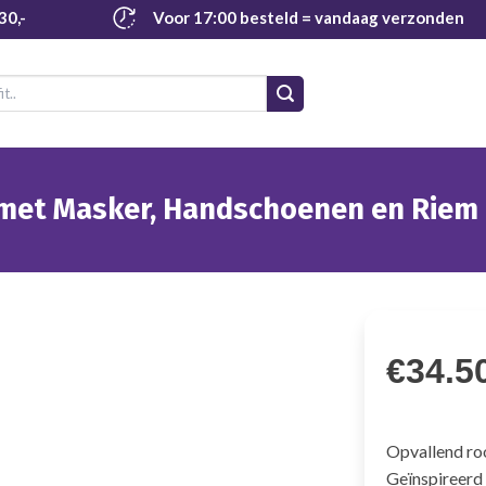
30,-
Voor 17:00 besteld
= vandaag verzonden
met Masker, Handschoenen en Riem 
€
34.5
Opvallend ro
Geïnspireerd 