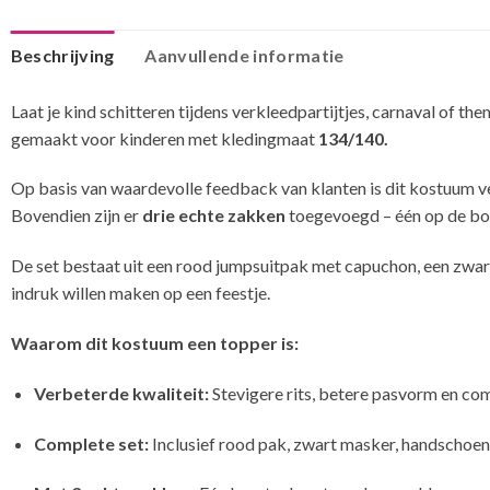
Beschrijving
Aanvullende informatie
Laat je kind schitteren tijdens verkleedpartijtjes, carnaval of 
gemaakt voor kinderen met kledingmaat
134/140.
Op basis van waardevolle feedback van klanten is dit kostuum 
Bovendien zijn er
drie echte zakken
toegevoegd – één op de bors
De set bestaat uit een rood jumpsuitpak met capuchon, een zwar
indruk willen maken op een feestje.
Waarom dit kostuum een topper is:
Verbeterde kwaliteit:
Stevigere rits, betere pasvorm en co
Complete set:
Inclusief rood pak, zwart masker, handschoen