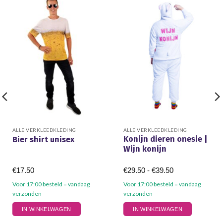
ALLE VERKLEEDKLEDING
ALLE VERKLEEDKLEDING
Konijn dieren onesie |
Bier shirt unisex
Wijn konijn
Prijsklasse:
€
17.50
€
29.50
-
€
39.50
€29.50
tot
Voor 17:00 besteld = vandaag
Voor 17:00 besteld = vandaag
€39.50
verzonden
verzonden
Dit
Dit
IN WINKELWAGEN
IN WINKELWAGEN
product
product