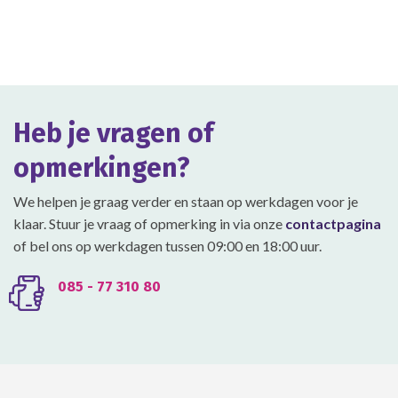
heeft
heeft
meerdere
meerdere
variaties.
variaties.
Deze
Deze
optie
optie
kan
kan
gekozen
gekozen
Heb je vragen of
worden
worden
op
op
opmerkingen?
de
de
productpagina
productpagina
We helpen je graag verder en staan op werkdagen voor je
klaar. Stuur je vraag of opmerking in via onze
contactpagina
of bel ons op werkdagen tussen 09:00 en 18:00 uur.
085 - 77 310 80