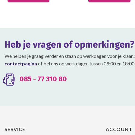
product
product
heeft
heeft
meerdere
meerdere
variaties.
variaties.
Deze
Deze
optie
optie
Heb je vragen of opmerkingen?
kan
kan
gekozen
gekozen
We helpen je graag verder en staan op werkdagen voor je klaar. 
worden
worden
contactpagina
of bel ons op werkdagen tussen 09:00 en 18:00 
op
op
de
de
productpagina
productpagina
085 - 77 310 80
SERVICE
ACCOUNT