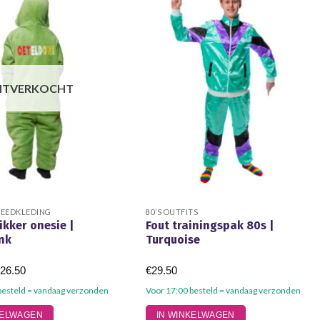
ITVERKOCHT
LEEDKLEDING
80’S OUTFITS
ikker onesie |
Fout trainingspak 80s |
nk
Turquoise
Prijsklasse:
€
26.50
€
29.50
€19.50
tot
besteld = vandaag verzonden
Voor 17:00 besteld = vandaag verzonden
€26.50
Dit
KELWAGEN
IN WINKELWAGEN