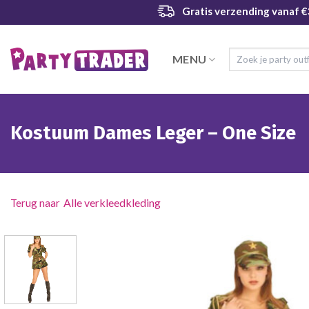
Ga
Gratis verzending
vanaf €
naar
inhoud
Zoeken
MENU
naar:
Kostuum Dames Leger – One Size
Alle verkleedkleding