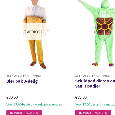
UITVERKOCHT
ALLE VERKLEEDKLEDING
ALLE VERKLEEDKLEDING
Schildpad dieren on
Bier pak 3-delig
Van ’t padje!
€
80.50
€
39.50
Voor 17:00 besteld = vandaag verzonden
Voor 17:00 besteld = vandaa
Dit
Dit
IN WINKELWAGEN
IN WINKELWAGEN