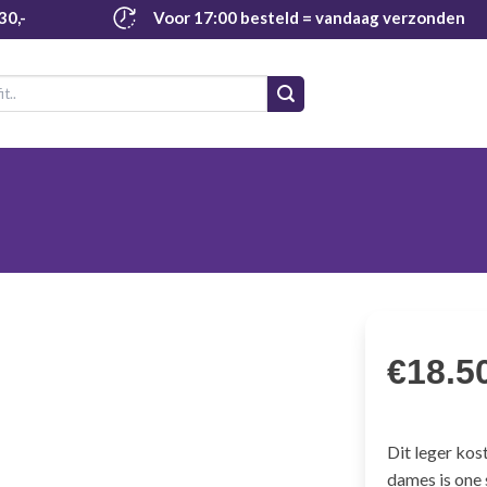
30,-
Voor 17:00 besteld
= vandaag verzonden
€
18.5
Dit leger kos
dames is one 