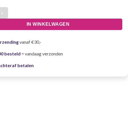
s Leger - One Size aantal
IN WINKELWAGEN
erzending
vanaf €30,-
00 besteld
= vandaag verzonden
achteraf betalen