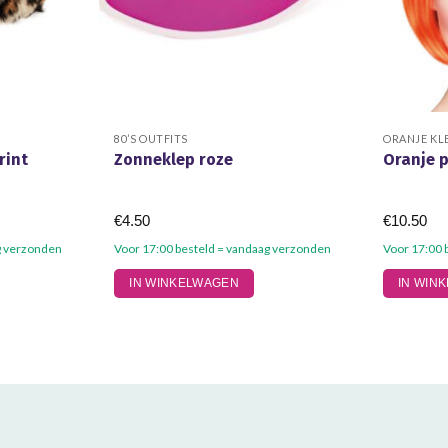
80’S OUTFITS
ORANJE KL
rint
Zonneklep roze
Oranje p
€
4.50
€
10.50
g verzonden
Voor 17:00 besteld = vandaag verzonden
Voor 17:00 
IN WINKELWAGEN
IN WIN