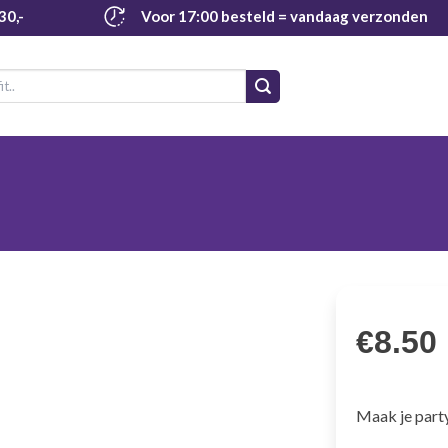
30,-
Voor 17:00 besteld
= vandaag verzonden
€
8.50
Maak je party