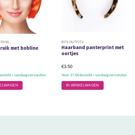
EDING
80’S OUTFITS
Haarband panterprint met
ruik met bobline
oortjes
€
3.50
besteld = vandaag verzonden
Voor 17:00 besteld = vandaag verzonden
KELWAGEN
IN WINKELWAGEN