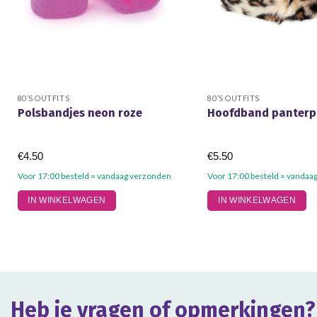
80’S OUTFITS
80’S OUTFITS
Polsbandjes neon roze
Hoofdband panterp
€
4.50
€
5.50
Voor 17:00 besteld = vandaag verzonden
Voor 17:00 besteld = vandaa
IN WINKELWAGEN
IN WINKELWAGEN
Heb je vragen of opmerkingen?