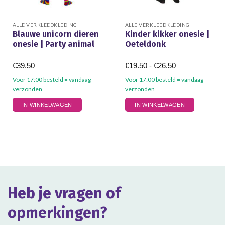
ALLE VERKLEEDKLEDING
ALLE VERKLEEDKLEDING
Blauwe unicorn dieren
Kinder kikker onesie |
onesie | Party animal
Oeteldonk
Prijsklasse:
€
39.50
€
19.50
-
€
26.50
€19.50
tot
Voor 17:00 besteld = vandaag
Voor 17:00 besteld = vandaag
€26.50
verzonden
verzonden
Dit
Dit
IN WINKELWAGEN
IN WINKELWAGEN
product
product
heeft
heeft
meerdere
meerdere
variaties.
variaties.
Deze
Deze
optie
optie
kan
kan
gekozen
gekozen
Heb je vragen of
worden
worden
op
op
opmerkingen?
de
de