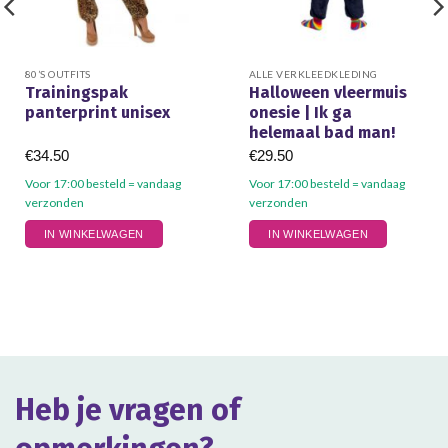
80’S OUTFITS
ALLE VERKLEEDKLEDING
Trainingspak
Halloween vleermuis
panterprint unisex
onesie | Ik ga
helemaal bad man!
€
34.50
€
29.50
Voor 17:00 besteld = vandaag
Voor 17:00 besteld = vandaag
verzonden
verzonden
Dit
Dit
IN WINKELWAGEN
IN WINKELWAGEN
product
product
heeft
heeft
meerdere
meerdere
variaties.
variaties.
Deze
Deze
optie
optie
kan
kan
gekozen
gekozen
Heb je vragen of
worden
worden
op
op