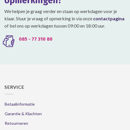
opmerkingen?
de
de
productpagina
productpagina
We helpen je graag verder en staan op werkdagen voor je
klaar. Stuur je vraag of opmerking in via onze
contactpagina
of bel ons op werkdagen tussen 09:00 en 18:00 uur.
085 - 77 310 80
SERVICE
Betaalinformatie
Garantie & Klachten
Retourneren