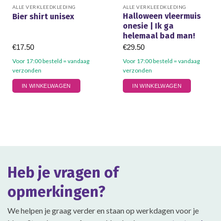
ALLE VERKLEEDKLEDING
ALLE VERKLEEDKLEDING
Halloween vleermuis
Bier shirt unisex
onesie | Ik ga
helemaal bad man!
€
17.50
€
29.50
Voor 17:00 besteld = vandaag
Voor 17:00 besteld = vandaag
verzonden
verzonden
Dit
Dit
IN WINKELWAGEN
IN WINKELWAGEN
product
product
heeft
heeft
meerdere
meerdere
variaties.
variaties.
Deze
Deze
optie
optie
kan
kan
gekozen
gekozen
Heb je vragen of
worden
worden
op
op
opmerkingen?
de
de
productpagina
productpagina
We helpen je graag verder en staan op werkdagen voor je