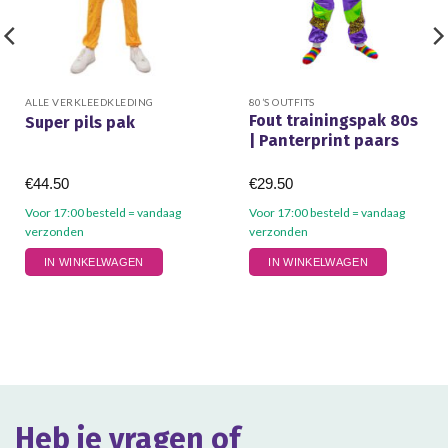
ALLE VERKLEEDKLEDING
80’S OUTFITS
Fout trainingspak 80s
Super pils pak
| Panterprint paars
€
44.50
€
29.50
Voor 17:00 besteld = vandaag
Voor 17:00 besteld = vandaag
verzonden
verzonden
Dit
Dit
IN WINKELWAGEN
IN WINKELWAGEN
product
product
heeft
heeft
meerdere
meerdere
variaties.
variaties.
Deze
Deze
optie
optie
kan
kan
gekozen
gekozen
Heb je vragen of
worden
worden