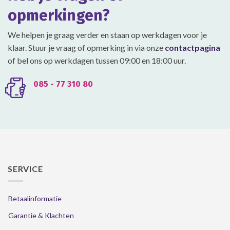
op
op
opmerkingen?
de
de
productpagina
productpagina
We helpen je graag verder en staan op werkdagen voor je
klaar. Stuur je vraag of opmerking in via onze
contactpagina
of bel ons op werkdagen tussen 09:00 en 18:00 uur.
085 - 77 310 80
SERVICE
Betaalinformatie
Garantie & Klachten