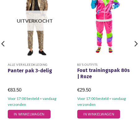
UITVERKOCHT
ALLE VERKLEEDKLEDING
80’S OUTFITS
Fout trainingspak 80s
Panter pak 3-delig
| Roze
€
83.50
€
29.50
Voor 17:00 besteld = vandaag
Voor 17:00 besteld = vandaag
verzonden
verzonden
Dit
Dit
IN WINKELWAGEN
IN WINKELWAGEN
product
product
heeft
heeft
meerdere
meerdere
variaties.
variaties.