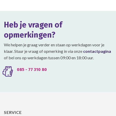
Deze
Deze
optie
optie
kan
kan
gekozen
gekozen
Heb je vragen of
worden
worden
op
op
opmerkingen?
de
de
productpagina
productpagina
We helpen je graag verder en staan op werkdagen voor je
klaar. Stuur je vraag of opmerking in via onze
contactpagina
of bel ons op werkdagen tussen 09:00 en 18:00 uur.
085 - 77 310 80
SERVICE