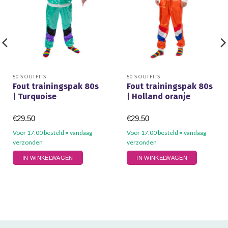
80’S OUTFITS
80’S OUTFITS
Fout trainingspak 80s
Fout trainingspak 80s
| Turquoise
| Holland oranje
€
29.50
€
29.50
Voor 17:00 besteld = vandaag
Voor 17:00 besteld = vandaag
verzonden
verzonden
Dit
Dit
IN WINKELWAGEN
IN WINKELWAGEN
product
product
heeft
heeft
meerdere
meerdere
variaties.
variaties.
Deze
Deze
optie
optie
kan
kan