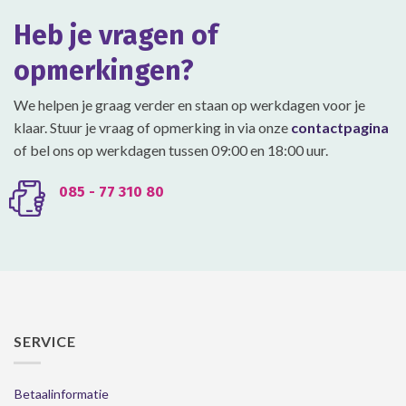
gekozen
gekozen
Heb je vragen of
worden
worden
op
op
opmerkingen?
de
de
productpagina
productpagina
We helpen je graag verder en staan op werkdagen voor je
klaar. Stuur je vraag of opmerking in via onze
contactpagina
of bel ons op werkdagen tussen 09:00 en 18:00 uur.
085 - 77 310 80
SERVICE
Betaalinformatie