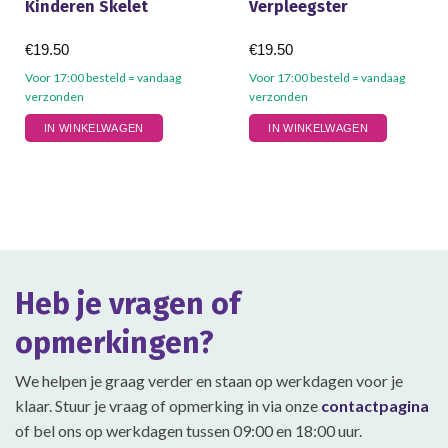
Kinderen Skelet
Verpleegster
€
19.50
€
19.50
Voor 17:00 besteld = vandaag
Voor 17:00 besteld = vandaag
verzonden
verzonden
Dit
Dit
IN WINKELWAGEN
IN WINKELWAGEN
product
product
heeft
heeft
meerdere
meerdere
variaties.
variaties.
Deze
Deze
optie
optie
kan
kan
gekozen
gekozen
Heb je vragen of
worden
worden
op
op
opmerkingen?
de
de
productpagina
productpagina
We helpen je graag verder en staan op werkdagen voor je
klaar. Stuur je vraag of opmerking in via onze
contactpagina
of bel ons op werkdagen tussen 09:00 en 18:00 uur.