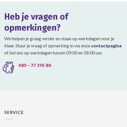
kan
gekozen
Heb je vragen of
worden
op
opmerkingen?
de
productpagina
We helpen je graag verder en staan op werkdagen voor je
klaar. Stuur je vraag of opmerking in via onze
contactpagina
of bel ons op werkdagen tussen 09:00 en 18:00 uur.
085 - 77 310 80
SERVICE