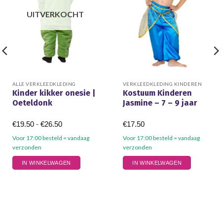
UITVERKOCHT
ALLE VERKLEEDKLEDING
VERKLEEDKLEDING KINDEREN
Kinder kikker onesie |
Kostuum Kinderen
Oeteldonk
Jasmine – 7 – 9 jaar
Prijsklasse:
€
19.50
-
€
26.50
€
17.50
€19.50
tot
Voor 17:00 besteld = vandaag
Voor 17:00 besteld = vandaag
€26.50
verzonden
verzonden
Dit
IN WINKELWAGEN
IN WINKELWAGEN
product
heeft
meerdere
variaties.
Deze
optie