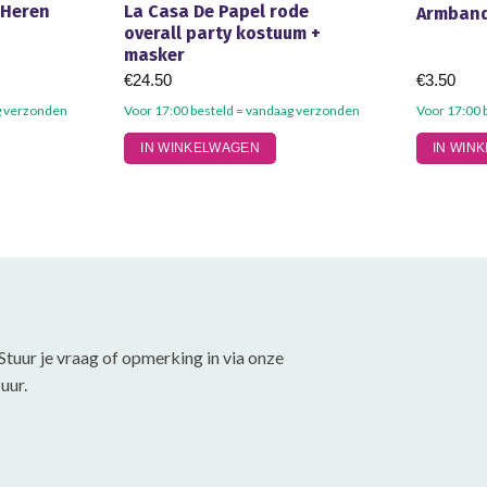
 Heren
La Casa De Papel rode
Armband
overall party kostuum +
masker
€
24.50
€
3.50
g verzonden
Voor 17:00 besteld = vandaag verzonden
Voor 17:00 
Dit
IN WINKELWAGEN
IN WIN
product
heeft
meerdere
variaties.
Deze
optie
kan
gekozen
Stuur je vraag of opmerking in via onze
worden
uur.
op
de
productpagina