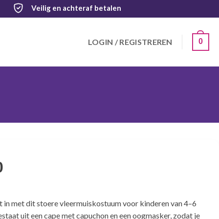
Veilig
en achteraf betalen
LOGIN / REGISTREREN
0
0
t in met dit stoere vleermuiskostuum voor kinderen van 4–6
bestaat uit een cape met capuchon en een oogmasker, zodat je