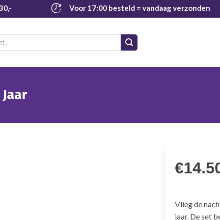
30,-
Voor 17:00 besteld
= vandaag verzonden
 Jaar
€
14.5
Vlieg de nach
jaar. De set 