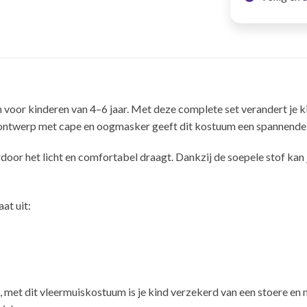
oor kinderen van 4–6 jaar. Met deze complete set verandert je kind
ontwerp met cape en oogmasker geeft dit kostuum een spannende e
r het licht en comfortabel draagt. Dankzij de soepele stof kan je
at uit:
 met dit vleermuiskostuum is je kind verzekerd van een stoere en my