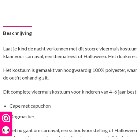
Beschrijving
Laat je kind de nacht verkennen met dit stoere vleermuiskostuum v
klaar voor carnaval, een themafeest of Halloween. Het donkere 
Het kostuum is gemaakt van hoogwaardig 100% polyester, waardoo
de outfit onhandig zit.
Dit complete vleermuiskostuum voor kinderen van 4–6 jaar besta
Cape met capuchon
Oogmasker
Of het nu gaat om carnaval, een schoolvoorstelling of Halloween,
8,4