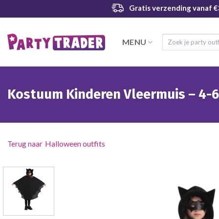
Ga
Gratis verzending
vanaf €
naar
inhoud
Zoeken
MENU
naar:
Kostuum Kinderen Vleermuis – 4-6
Halloween outfits