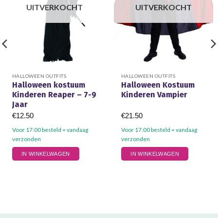
UITVERKOCHT
UITVERKOCHT
Halloween
HALLOWEEN OUTFITS
HALLOWEEN OUTFITS
Halloween kostuum
Halloween Kostuum
Kinderen Reaper – 7-9
Kinderen Vampier
Jaar
€
12.50
€
21.50
Voor 17:00 besteld = vandaag
Voor 17:00 besteld = vandaag
verzonden
verzonden
Dit
IN WINKELWAGEN
IN WINKELWAGEN
product
heeft
meerdere
variaties.
Deze
optie