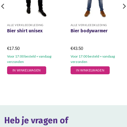
ALLE VERKLEEDKLEDING
ALLE VERKLEEDKLEDING
Bier shirt unisex
Bier bodywarmer
€
17.50
€
43.50
Voor 17:00 besteld = vandaag
Voor 17:00 besteld = vandaag
verzonden
verzonden
Dit
Dit
IN WINKELWAGEN
IN WINKELWAGEN
product
product
heeft
heeft
meerdere
meerdere
variaties.
variaties.
Deze
Deze
optie
optie
kan
kan
gekozen
gekozen
Heb je vragen of
worden
worden
op
op