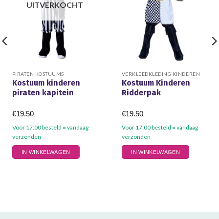
UITVERKOCHT
PIRATEN KOSTUUMS
VERKLEEDKLEDING KINDEREN
Kostuum kinderen
Kostuum Kinderen
piraten kapitein
Ridderpak
€
19.50
€
19.50
Voor 17:00 besteld = vandaag
Voor 17:00 besteld = vandaag
verzonden
verzonden
Dit
Dit
IN WINKELWAGEN
IN WINKELWAGEN
product
product
heeft
heeft
meerdere
meerdere
variaties.
variaties.
Deze
Deze
optie
optie
kan
kan