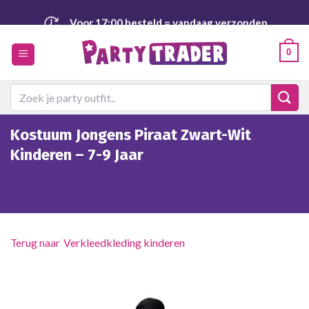
Ga
Voor 17:00 besteld
= vandaag verzonden
naar
inhoud
Veilig
en achteraf betalen
0
Zoeken
naar:
Kostuum Jongens Piraat Zwart-Wit
Kinderen – 7-9 Jaar
Verkleedkleding kinderen