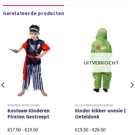
Gerelateerde producten
UITVERKOCHT
PIRATEN KOSTUUMS
ALLE VERKLEEDKLEDING
Kostuum Kinderen
Kinder kikker onesie |
Piraten Gestreept
Oeteldonk
Prijsklasse:
Prijsklasse:
€
17.50
-
€
19.50
€
19.50
-
€
26.50
€17.50
€19.50