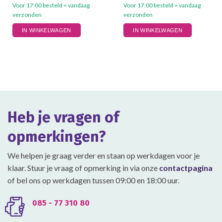
tot
tot
Voor 17:00 besteld = vandaag
Voor 17:00 besteld = vandaag
€19.50
€26.50
verzonden
verzonden
Dit
Dit
IN WINKELWAGEN
IN WINKELWAGEN
product
product
heeft
heeft
meerdere
meerdere
variaties.
variaties.
Deze
Deze
optie
optie
kan
kan
gekozen
gekozen
Heb je vragen of
worden
worden
op
op
opmerkingen?
de
de
productpagina
productpagina
We helpen je graag verder en staan op werkdagen voor je
klaar. Stuur je vraag of opmerking in via onze
contactpagina
of bel ons op werkdagen tussen 09:00 en 18:00 uur.
085 - 77 310 80