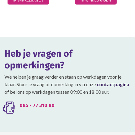
IN WINKELWAGEN
IN WINKELWAGEN
product
heeft
meerdere
variaties.
Deze
optie
kan
gekozen
Heb je vragen of
worden
op
opmerkingen?
de
productpagina
We helpen je graag verder en staan op werkdagen voor je
klaar. Stuur je vraag of opmerking in via onze
contactpagina
of bel ons op werkdagen tussen 09:00 en 18:00 uur.
085 - 77 310 80