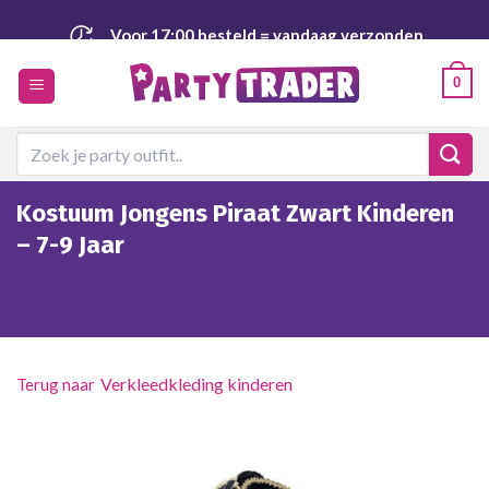
Ga
Voor 17:00 besteld
= vandaag verzonden
naar
inhoud
Veilig
en achteraf betalen
0
Zoeken
naar:
Kostuum Jongens Piraat Zwart Kinderen
– 7-9 Jaar
Verkleedkleding kinderen