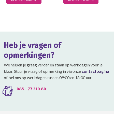
IN WINKELWAGEN
IN WINKELWAGEN
product
heeft
meerdere
variaties.
Deze
optie
kan
gekozen
Heb je vragen of
worden
op
opmerkingen?
de
productpagina
We helpen je graag verder en staan op werkdagen voor je
klaar. Stuur je vraag of opmerking in via onze
contactpagina
of bel ons op werkdagen tussen 09:00 en 18:00 uur.
085 - 77 310 80