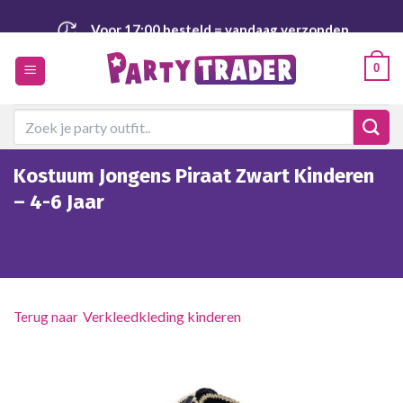
Ga
Voor 17:00 besteld
= vandaag verzonden
naar
inhoud
Veilig
en achteraf betalen
0
Zoeken
naar:
Kostuum Jongens Piraat Zwart Kinderen
– 4-6 Jaar
Verkleedkleding kinderen