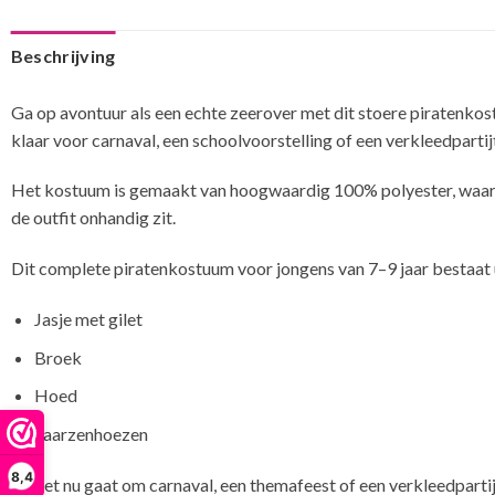
Beschrijving
Ga op avontuur als een echte zeerover met dit stoere piratenkost
klaar voor carnaval, een schoolvoorstelling of een verkleedparti
Het kostuum is gemaakt van hoogwaardig 100% polyester, waardoo
de outfit onhandig zit.
Dit complete piratenkostuum voor jongens van 7–9 jaar bestaat u
Jasje met gilet
Broek
Hoed
Laarzenhoezen
8,4
Of het nu gaat om carnaval, een themafeest of een verkleedpartijt