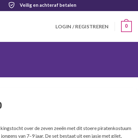
Veilig
en achteraf betalen
LOGIN / REGISTREREN
0
0
kingstocht over de zeven zeeën met dit stoere piratenkostuum
jongens van 7–9 jaar. De set bestaat uit een jasje met gilet,