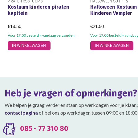
PIRATEN KOSTUUMS
HALLOWEEN OUTFITS
Kostuum kinderen piraten
Halloween Kostuum
kapitein
Kinderen Vampier
€
19.50
€
21.50
Voor 17:00 besteld = vandaag verzonden
Voor 17:00 besteld = vandaa
Dit
Dit
IN WINKELWAGEN
IN WINKELWAGEN
product
product
heeft
heeft
meerdere
meerdere
variaties.
variaties.
Deze
Deze
optie
optie
Heb je vragen of opmerkingen?
kan
kan
gekozen
gekozen
We helpen je graag verder en staan op werkdagen voor je klaar. 
worden
worden
contactpagina
of bel ons op werkdagen tussen 09:00 en 18:00 
op
op
de
de
productpagina
productpagina
085 - 77 310 80