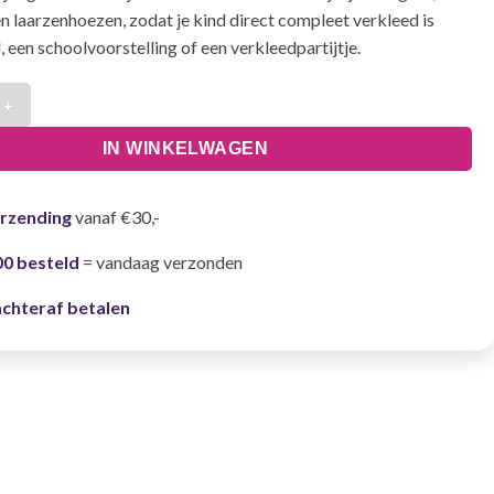
n laarzenhoezen, zodat je kind direct compleet verkleed is
, een schoolvoorstelling of een verkleedpartijtje.
ns Piraat Blauw Kinderen- 7-9 Jaar aantal
IN WINKELWAGEN
erzending
vanaf €30,-
00 besteld
= vandaag verzonden
achteraf betalen