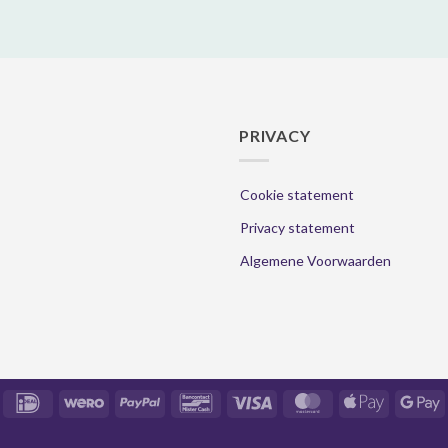
PRIVACY
Cookie statement
Privacy statement
Algemene Voorwaarden
IDeal
Wero
PayPal
Bancontact
Visa
MasterCard
Apple
Goo
Pay
Pay