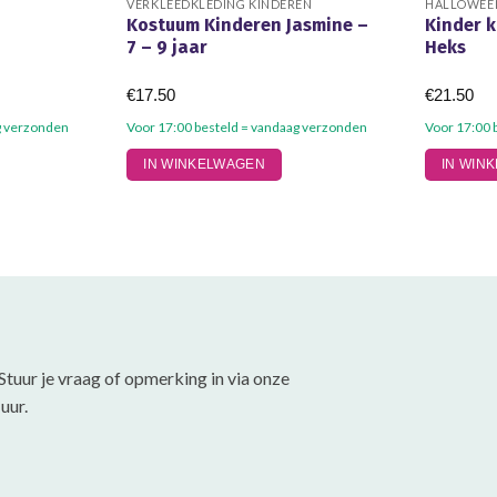
VERKLEEDKLEDING KINDEREN
HALLOWEEN
Kostuum Kinderen Jasmine –
Kinder 
7 – 9 jaar
Heks
€
17.50
€
21.50
g verzonden
Voor 17:00 besteld = vandaag verzonden
Voor 17:00 
Dit
IN WINKELWAGEN
IN WIN
product
heeft
meerdere
variaties.
Deze
optie
kan
gekozen
Stuur je vraag of opmerking in via onze
worden
uur.
op
de
productpa