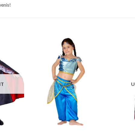
venis!
HT
U