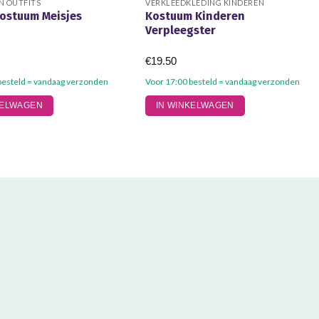
 OUTFITS
VERKLEEDKLEDING KINDEREN
kostuum Meisjes
Kostuum Kinderen
Verpleegster
€
19.50
besteld = vandaag verzonden
Voor 17:00 besteld = vandaag verzonden
Dit
KELWAGEN
IN WINKELWAGEN
product
heeft
meerdere
variaties.
Deze
optie
kan
gekozen
worden
op
de
gina
productpagina