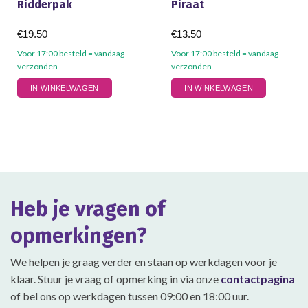
Ridderpak
Piraat
€
19.50
€
13.50
Voor 17:00 besteld = vandaag
Voor 17:00 besteld = vandaag
verzonden
verzonden
Dit
Dit
IN WINKELWAGEN
IN WINKELWAGEN
product
product
heeft
heeft
meerdere
meerdere
variaties.
variaties.
Deze
Deze
optie
optie
kan
kan
gekozen
gekozen
Heb je vragen of
worden
worden
op
op
opmerkingen?
de
de
productpagina
productpagina
We helpen je graag verder en staan op werkdagen voor je
klaar. Stuur je vraag of opmerking in via onze
contactpagina
of bel ons op werkdagen tussen 09:00 en 18:00 uur.