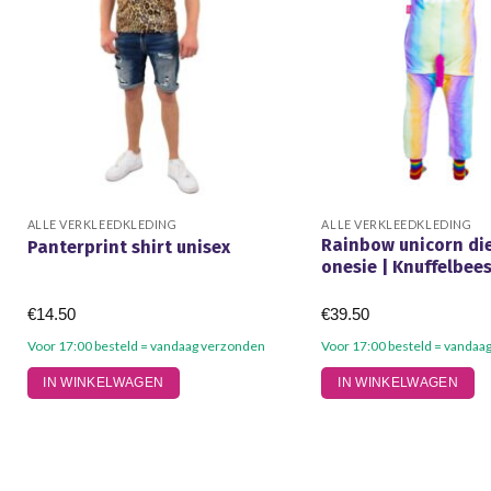
ALLE VERKLEEDKLEDING
ALLE VERKLEEDKLEDING
Rainbow unicorn di
Panterprint shirt unisex
onesie | Knuffelbee
€
14.50
€
39.50
Voor 17:00 besteld = vandaag verzonden
Voor 17:00 besteld = vandaa
Dit
Dit
IN WINKELWAGEN
IN WINKELWAGEN
product
product
heeft
heeft
meerdere
meerdere
variaties.
variaties.