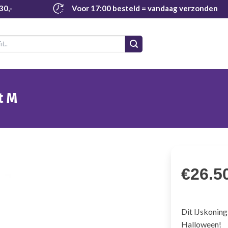
30,-
Voor 17:00 besteld
= vandaag verzonden
t M
€
26.5
Dit IJskoning
Halloween!