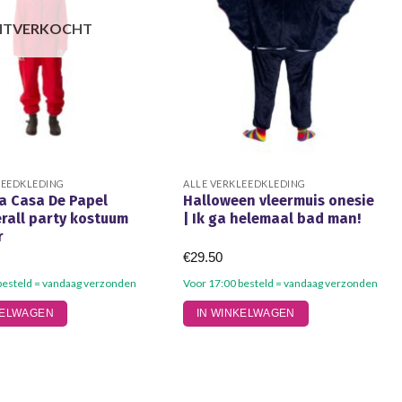
ITVERKOCHT
LEEDKLEDING
ALLE VERKLEEDKLEDING
a Casa De Papel
Halloween vleermuis onesie
rall party kostuum
| Ik ga helemaal bad man!
r
€
29.50
besteld = vandaag verzonden
Voor 17:00 besteld = vandaag verzonden
Dit
KELWAGEN
IN WINKELWAGEN
product
heeft
meerdere
variaties.