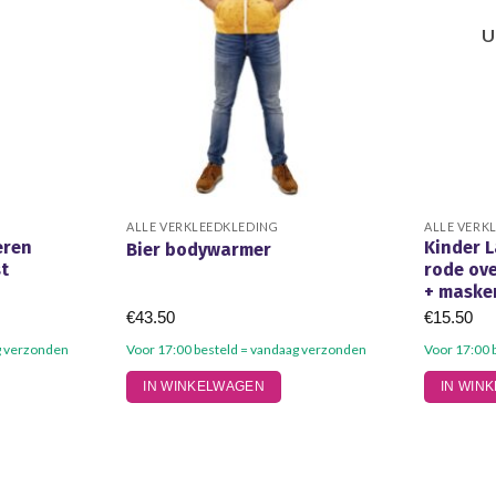
U
ALLE VERKLEEDKLEDING
ALLE VERK
eren
Kinder L
Bier bodywarmer
st
rode ove
+ maske
€
43.50
€
15.50
g verzonden
Voor 17:00 besteld = vandaag verzonden
Voor 17:00 
Dit
Dit
IN WINKELWAGEN
IN WIN
product
product
heeft
heeft
meerdere
meerdere
variaties.
variaties.