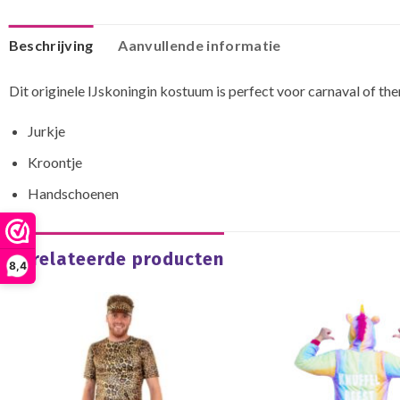
Beschrijving
Aanvullende informatie
Dit originele IJskoningin kostuum is perfect voor carnaval of th
Jurkje
Kroontje
Handschoenen
Gerelateerde producten
8,4