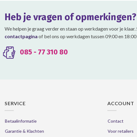
Deze
Deze
optie
optie
Heb je vragen of opmerkingen?
kan
kan
gekozen
gekozen
We helpen je graag verder en staan op werkdagen voor je klaar. 
worden
worden
contactpagina
of bel ons op werkdagen tussen 09:00 en 18:00 
op
op
de
de
productpagina
productpagina
085 - 77 310 80
SERVICE
ACCOUNT
Betaalinformatie
Contact
Garantie & Klachten
Voor retailers