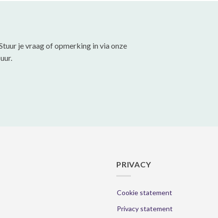
Deze
Deze
optie
optie
kan
kan
gekozen
gekozen
Stuur je vraag of opmerking in via onze
worden
worden
uur.
op
op
de
de
productpagina
productpa
PRIVACY
Cookie statement
Privacy statement