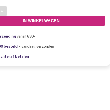
oningin Dames - Maat M aantal
IN WINKELWAGEN
erzending
vanaf €30,-
00 besteld
= vandaag verzonden
achteraf betalen