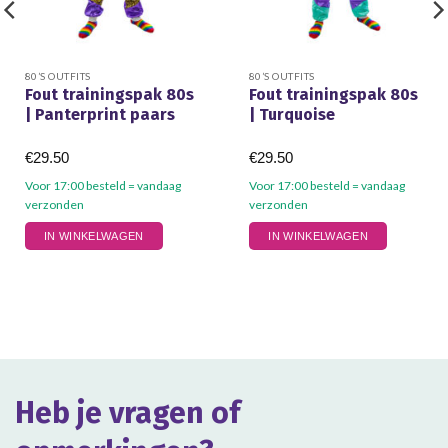
80’S OUTFITS
80’S OUTFITS
Fout trainingspak 80s
Fout trainingspak 80s
| Panterprint paars
| Turquoise
€
29.50
€
29.50
Voor 17:00 besteld = vandaag
Voor 17:00 besteld = vandaag
verzonden
verzonden
Dit
Dit
IN WINKELWAGEN
IN WINKELWAGEN
product
product
heeft
heeft
meerdere
meerdere
variaties.
variaties.
Deze
Deze
optie
optie
kan
kan
gekozen
gekozen
Heb je vragen of
worden
worden
op
op