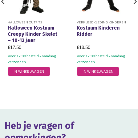
HALLOWEEN OUTFITS
VERKLEEDKLEDING KINDEREN
Halloween Kostuum
Kostuum Kinderen
Creepy Kinder Skelet
Ridder
– 10-12 jaar
€
17.50
€
19.50
Voor 17:00 besteld = vandaag
Voor 17:00 besteld = vandaag
verzonden
verzonden
Dit
IN WINKELWAGEN
IN WINKELWAGEN
product
heeft
meerdere
variaties.
Deze
optie
kan
gekozen
Heb je vragen of
worden
op
opmerkingen?