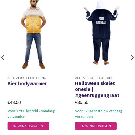
ALLE VERKLEEDKLEDING
ALLE VERKLEEDKLEDING
Halloween skelet
Bier bodywarmer
onesie |
#geenruggengraat
€
43.50
€
39.50
Voor 17:00 besteld = vandaag
Voor 17:00 besteld = vandaag
verzonden
verzonden
Dit
Dit
IN WINKELWAGEN
IN WINKELWAGEN
product
product