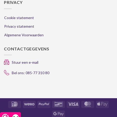
PRIVACY
Cookie statement
Privacy statement
Algemene Voorwaarden
CONTACTGEGEVENS
Stuur een e-mail
Bel ons: 085-77 310 80
IDeal
Wero
PayPal
Bancontact
Visa
MasterCard
Apple
Pay