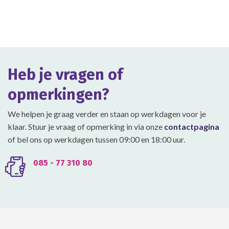
heeft
heeft
meerdere
meerdere
variaties.
variaties.
Deze
Deze
optie
optie
kan
kan
gekozen
gekozen
Heb je vragen of
worden
worden
op
op
opmerkingen?
de
de
productpagina
productpagina
We helpen je graag verder en staan op werkdagen voor je
klaar. Stuur je vraag of opmerking in via onze
contactpagina
of bel ons op werkdagen tussen 09:00 en 18:00 uur.
085 - 77 310 80